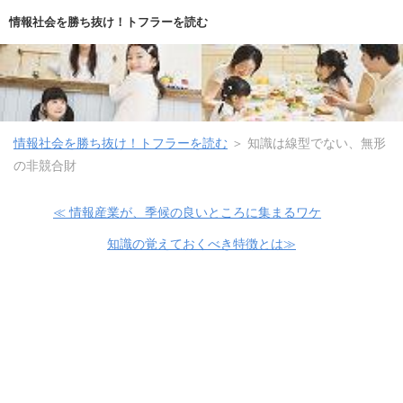
情報社会を勝ち抜け！トフラーを読む
情報社会を勝ち抜け！トフラーを読む
＞
知識は線型でない、無形
の非競合財
≪ 情報産業が、季候の良いところに集まるワケ
知識の覚えておくべき特徴とは≫