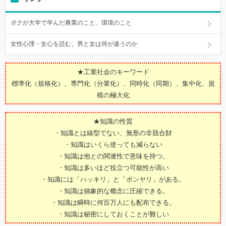
ボクが大学で学んだ農業のこと、環境のこと
女性心理・女心を読む。男と女は何が違うのか
★工業社会のキーワード
標準化（規格化）、専門化（分業化）、同時化（同期）、集中化、規
模の極大化
★知識の性質
・知識とは線型でない、無形の非競合財
・知識はいくら使っても減らない
・知識は他との関連性で意味を持つ。
・知識は多いほど役立つ可能性が高い
・知識には「ハッキリ」と「ボンヤリ」がある。
・知識は抽象的な概念に圧縮できる。
・知識は瞬時に何百万人にも配布できる。
・知識は秘密にしておくことが難しい