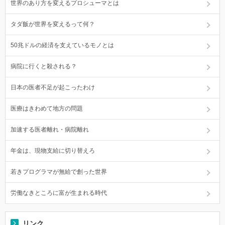
世界のあり方を変えるプロシューマとは
タダ飯が世界を変えるって何？
50兆ドルの経済を支えているモノとは
病院に行くと殺される？
日本の医者不足が起こったわけ
医療はきわめて地方の問題
加速する医者離れ・病院離れ
年金は、現物支給に切り替えろ
若きプログラマが無給で創った世界
労働なきところに富が生まれる時代
リンク