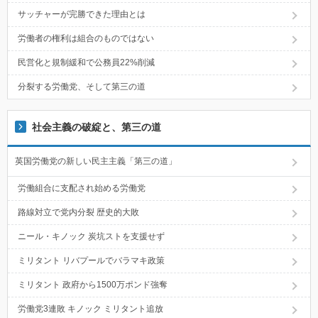
サッチャーが完勝できた理由とは
労働者の権利は組合のものではない
民営化と規制緩和で公務員22%削減
分裂する労働党、そして第三の道
社会主義の破綻と、第三の道
英国労働党の新しい民主主義「第三の道」
労働組合に支配され始める労働党
路線対立で党内分裂 歴史的大敗
ニール・キノック 炭坑ストを支援せず
ミリタント リバプールでバラマキ政策
ミリタント 政府から1500万ポンド強奪
労働党3連敗 キノック ミリタント追放