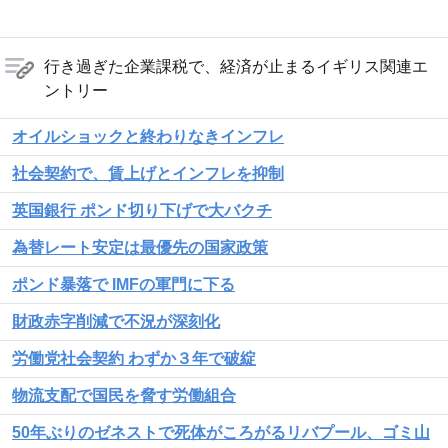
行き過ぎた企業課税で、経済が止まるイギリス関連エ
ントリー
オイルショックと終わりなきインフレ
社会契約で、賃上げとインフレを抑制
英国銀行 ポンド切り下げで大バクチ
為替レート安定は最優先の国家政策
ポンド暴落で IMFの軍門に下る
財政赤字削減で不況が深刻化
労働党社会契約 わずか３年で破綻
物流支配で国民を脅す労働組合
50年ぶりのゼネストで死体がころがるリバプール、ゴミ山