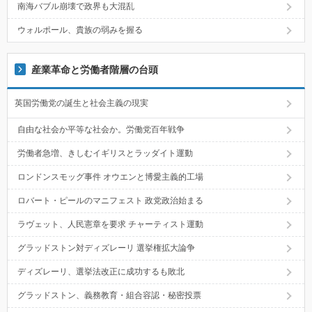
南海バブル崩壊で政界も大混乱
ウォルポール、貴族の弱みを握る
産業革命と労働者階層の台頭
英国労働党の誕生と社会主義の現実
自由な社会か平等な社会か。労働党百年戦争
労働者急増、きしむイギリスとラッダイト運動
ロンドンスモッグ事件 オウエンと博愛主義的工場
ロバート・ピールのマニフェスト 政党政治始まる
ラヴェット、人民憲章を要求 チャーティスト運動
グラッドストン対ディズレーリ 選挙権拡大論争
ディズレーリ、選挙法改正に成功するも敗北
グラッドストン、義務教育・組合容認・秘密投票