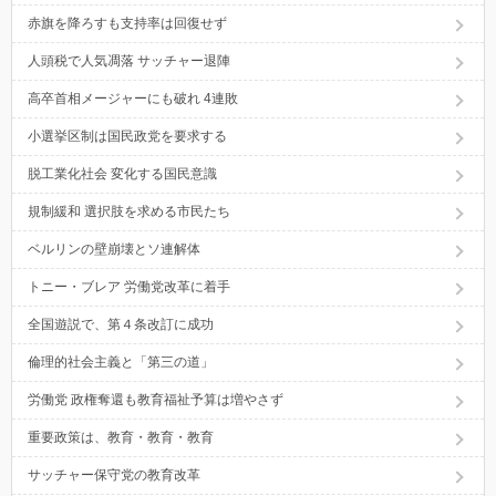
赤旗を降ろすも支持率は回復せず
人頭税で人気凋落 サッチャー退陣
高卒首相メージャーにも破れ 4連敗
小選挙区制は国民政党を要求する
脱工業化社会 変化する国民意識
規制緩和 選択肢を求める市民たち
ベルリンの壁崩壊とソ連解体
トニー・ブレア 労働党改革に着手
全国遊説で、第４条改訂に成功
倫理的社会主義と「第三の道」
労働党 政権奪還も教育福祉予算は増やさず
重要政策は、教育・教育・教育
サッチャー保守党の教育改革