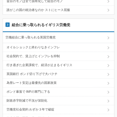
金目のモノは全て国有化して組合のモノ
誰がこの国の統治者なのか ストにヒース屈服
組合に乗っ取られるイギリス労働党
労働組合に乗っ取られる英国労働党
オイルショックと終わりなきインフレ
社会契約で、賃上げとインフレを抑制
行き過ぎた企業課税で、経済が止まるイギリス
英国銀行 ポンド切り下げで大バクチ
為替レート安定は最優先の国家政策
ポンド暴落で IMFの軍門に下る
財政赤字削減で不況が深刻化
労働党社会契約 わずか３年で破綻