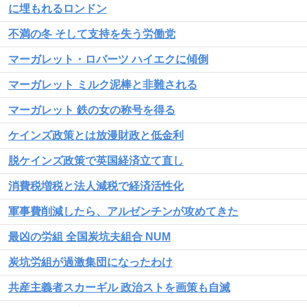
に埋もれるロンドン
不満の冬 そして支持を失う労働党
マーガレット・ロバーツ ハイエクに傾倒
マーガレット ミルク泥棒と非難される
マーガレット 鉄の女の称号を得る
ケインズ政策とは放漫財政と低金利
脱ケインズ政策で英国経済立て直し
消費税増税と法人減税で経済活性化
軍事費削減したら、アルゼンチンが攻めてきた
最凶の労組 全国炭坑夫組合 NUM
炭坑労組が過激集団になったわけ
共産主義者スカーギル 政治ストを画策も自滅