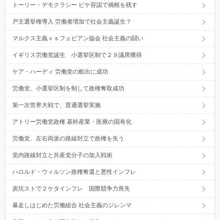
トーリー・デモクラシー ピケ容認で禍根を残す
戸主選挙権導入 労働者増加で社会主義誕生？
マルクス主義ｖｓフェビアン協会 社会主義の闘い
イギリス労働党誕生 小選挙区制で２９議席獲得
ケア・ハーディ 労働党の船出に成功
労働党、小選挙区制を制して政権奪取成功
第一次世界大戦で、普通選挙実施
アトリー労働党政権 基幹産業・医療の国有化
労働党、左右両派の路線対立で政権を失う
党内路線対立と共産党分子の加入戦術
ハロルド・ウィルソン政権奪還と悪性インフレ
炭坑ストで２ケタインフレ 国際競争力喪失
暴走しはじめた労働組合 社会主義のジレンマ