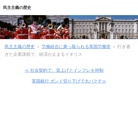
民主主義の歴史
民主主義の歴史
＞
労働組合に乗っ取られる英国労働党
＞
行き過
ぎた企業課税で、経済が止まるイギリス
≪ 社会契約で、賃上げとインフレを抑制
英国銀行 ポンド切り下げで大バクチ≫