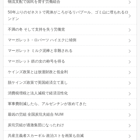
物流支配で国民を脅す労働組合
50年ぶりのゼネストで死体がころがるリバプール、ゴミ山に埋もれるロ
ンドン
不満の冬 そして支持を失う労働党
マーガレット・ロバーツ ハイエクに傾倒
マーガレット ミルク泥棒と非難される
マーガレット 鉄の女の称号を得る
ケインズ政策とは放漫財政と低金利
脱ケインズ政策で英国経済立て直し
消費税増税と法人減税で経済活性化
軍事費削減したら、アルゼンチンが攻めてきた
最凶の労組 全国炭坑夫組合 NUM
炭坑労組が過激集団になったわけ
共産主義者スカーギル 政治ストを画策も自滅