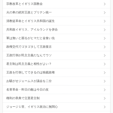
宗教改革とイギリス国教会
火の車の絶対王政とブリテン統一
清教徒革命とイギリス共和国の誕生
共和政イギリス、アイルランドを併合
軍は無いと困るがヒマだと金食い虫
政権交代でゴタゴタして王政復古
王政打倒が民主主義だなんてウソ
君主制は民主主義と相性がよい？
王政を打倒してできるのは独裁政権
お騒がせジェームスが議会を二分
名誉革命・昨日の敵は今日の友
権利の章典で立憲君主制
ジョージ１世、イギリス政治に無関心