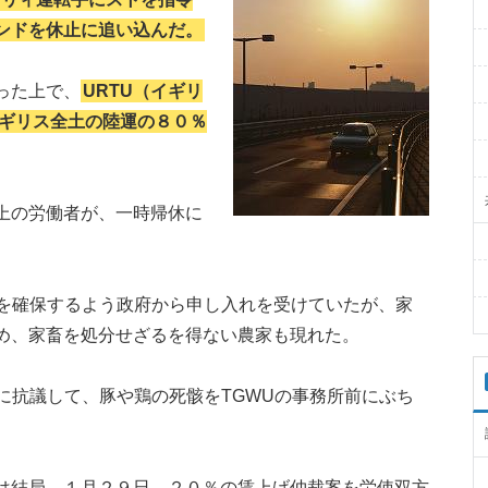
ンドを休止に追い込んだ。
った上で、
URTU（イギリ
ギリス全土の陸運の８０％
上の労働者が、一時帰休に
。
搬を確保するよう政府から申し入れを受けていたが、家
め、家畜を処分せざるを得ない農家も現れた。
に抗議して、豚や鶏の死骸をTGWUの事務所前にぶち
は結局、１月２９日、２０％の賃上げ仲裁案を労使双方