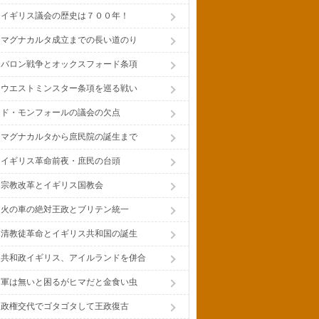
イギリス議会の歴史は７００年！
マグナカルタ成立までの長い道のり
バロン戦争とオックスフォード条項
ウエストミンスター条項を巡る戦い
ド・モンフォールの議会の欠点
マグナカルタから庶民院の誕生まで
イギリス革命前夜・庶民の台頭
宗教改革とイギリス国教会
火の車の絶対王政とブリテン統一
清教徒革命とイギリス共和国の誕生
共和政イギリス、アイルランドを併合
軍は無いと困るがヒマだと金食い虫
政権交代でゴタゴタして王政復古