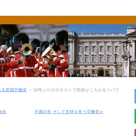
れる英国労働党
＞
50年ぶりのゼネストで死体がころがるリバプ
組合
不満の冬 そして支持を失う労働党≫