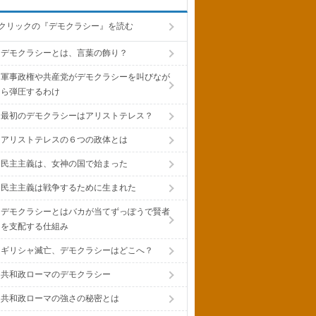
クリックの『デモクラシー』を読む
デモクラシーとは、言葉の飾り？
軍事政権や共産党がデモクラシーを叫びなが
ら弾圧するわけ
最初のデモクラシーはアリストテレス？
アリストテレスの６つの政体とは
民主主義は、女神の国で始まった
民主主義は戦争するために生まれた
デモクラシーとはバカが当てずっぽうで賢者
を支配する仕組み
ギリシャ滅亡、デモクラシーはどこへ？
共和政ローマのデモクラシー
共和政ローマの強さの秘密とは