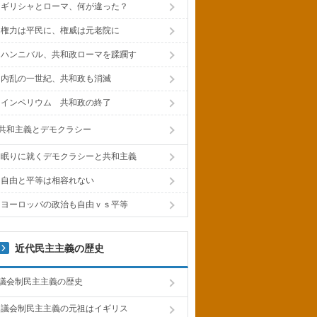
ギリシャとローマ、何が違った？
権力は平民に、権威は元老院に
ハンニバル、共和政ローマを蹂躙す
内乱の一世紀、共和政も消滅
インペリウム 共和政の終了
共和主義とデモクラシー
眠りに就くデモクラシーと共和主義
自由と平等は相容れない
ヨーロッパの政治も自由ｖｓ平等
近代民主主義の歴史
議会制民主主義の歴史
議会制民主主義の元祖はイギリス