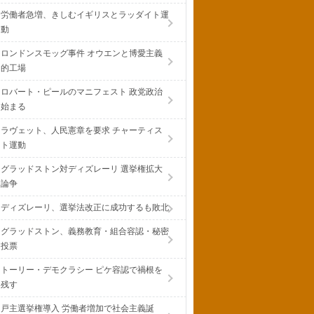
労働者急増、きしむイギリスとラッダイト運
動
ロンドンスモッグ事件 オウエンと博愛主義
的工場
ロバート・ピールのマニフェスト 政党政治
始まる
ラヴェット、人民憲章を要求 チャーティス
ト運動
グラッドストン対ディズレーリ 選挙権拡大
論争
ディズレーリ、選挙法改正に成功するも敗北
グラッドストン、義務教育・組合容認・秘密
投票
トーリー・デモクラシー ピケ容認で禍根を
残す
戸主選挙権導入 労働者増加で社会主義誕