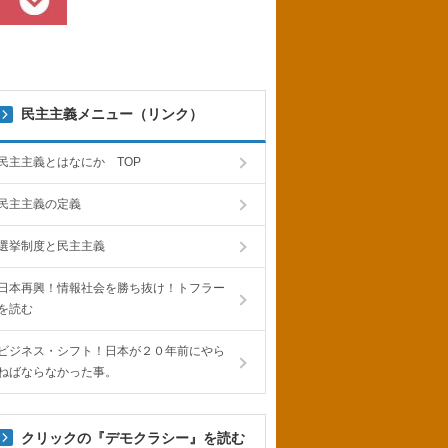
民主主義メニュー（リンク）
民主主義とはなにか TOP
民主主義の定義
選挙制度と民主主義
日本再興！情報社会を勝ち抜け！トフラー
を読む
ビジネス・シフト！日本が２０年前にやら
ねばならなかった事。
クリックの『デモクラシー』を読む