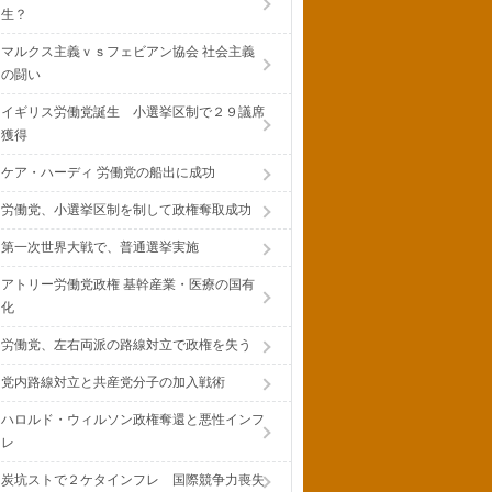
生？
マルクス主義ｖｓフェビアン協会 社会主義
の闘い
イギリス労働党誕生 小選挙区制で２９議席
獲得
ケア・ハーディ 労働党の船出に成功
労働党、小選挙区制を制して政権奪取成功
第一次世界大戦で、普通選挙実施
アトリー労働党政権 基幹産業・医療の国有
化
労働党、左右両派の路線対立で政権を失う
党内路線対立と共産党分子の加入戦術
ハロルド・ウィルソン政権奪還と悪性インフ
レ
炭坑ストで２ケタインフレ 国際競争力喪失