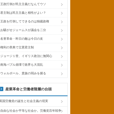
王政打倒が民主主義だなんてウソ
君主制は民主主義と相性がよい？
王政を打倒してできるのは独裁政権
お騒がせジェームスが議会を二分
名誉革命・昨日の敵は今日の友
権利の章典で立憲君主制
ジョージ１世、イギリス政治に無関心
南海バブル崩壊で政界も大混乱
ウォルポール、貴族の弱みを握る
産業革命と労働者階層の台頭
英国労働党の誕生と社会主義の現実
自由な社会か平等な社会か。労働党百年戦争