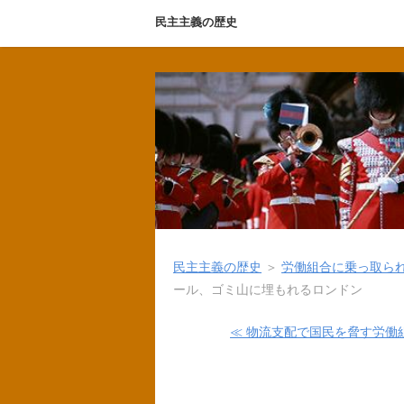
民主主義の歴史
民主主義の歴史
＞
労働組合に乗っ取ら
ール、ゴミ山に埋もれるロンドン
≪ 物流支配で国民を脅す労働