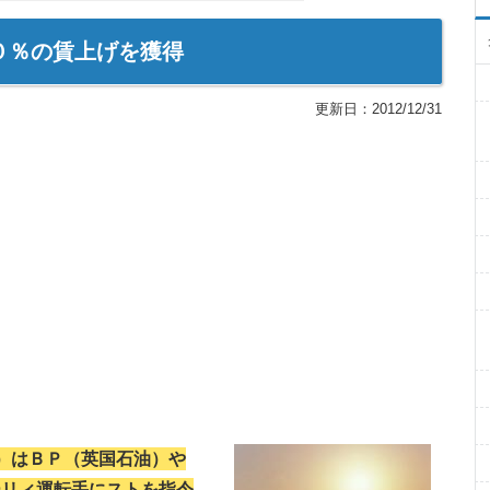
０％の賃上げを獲得
更新日：
2012/12/31
組）はＢＰ（英国石油）や
ーリィ運転手にストを指令