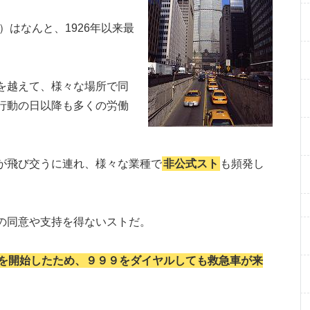
trike）はなんと、1926年以来最
を越えて、様々な場所で同
行動の日以降も多くの労働
が飛び交うに連れ、様々な業種で
非公式スト
も頻発し
の同意や支持を得ないストだ。
を開始したため、９９９をダイヤルしても救急車が来