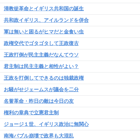
清教徒革命とイギリス共和国の誕生
共和政イギリス、アイルランドを併合
軍は無いと困るがヒマだと金食い虫
政権交代でゴタゴタして王政復古
王政打倒が民主主義だなんてウソ
君主制は民主主義と相性がよい？
王政を打倒してできるのは独裁政権
お騒がせジェームスが議会を二分
名誉革命・昨日の敵は今日の友
権利の章典で立憲君主制
ジョージ１世、イギリス政治に無関心
南海バブル崩壊で政界も大混乱