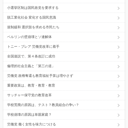
小選挙区制は国民政党を要求する
脱工業化社会 変化する国民意識
規制緩和 選択肢を求める市民たち
ベルリンの壁崩壊とソ連解体
トニー・ブレア 労働党改革に着手
全国遊説で、第４条改訂に成功
倫理的社会主義と「第三の道」
労働党 政権奪還も教育福祉予算は増やさず
重要政策は、教育・教育・教育
サッチャー保守党の教育改革
学校荒廃の原因は、テスト？教員組合の争い？
学校崩壊の原因は単親家庭？
労働党 働く女性を味方につける