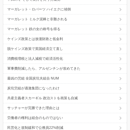
マーガレット・ロバーツ ハイエクに傾倒
マーガレット ミルク泥棒と非難される
マーガレット 鉄の女の称号を得る
ケインズ政策とは放漫財政と低金利
脱ケインズ政策で英国経済立て直し
消費税増税と法人減税で経済活性化
軍事費削減したら、アルゼンチンが攻めてきた
最凶の労組 全国炭坑夫組合 NUM
炭坑労組が過激集団になったわけ
共産主義者スカーギル 政治ストを画策も自滅
サッチャーが完勝できた理由とは
労働者の権利は組合のものではない
民営化と規制緩和で公務員22%削減