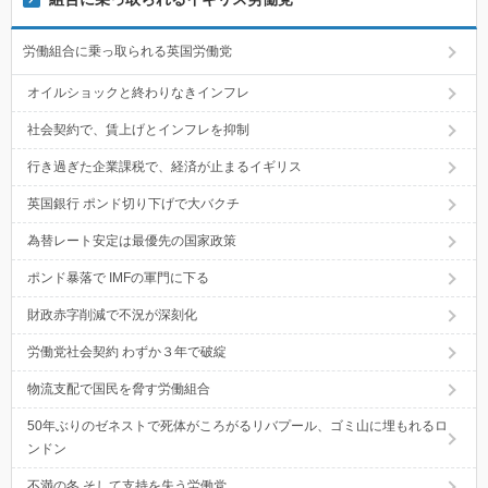
労働組合に乗っ取られる英国労働党
オイルショックと終わりなきインフレ
社会契約で、賃上げとインフレを抑制
行き過ぎた企業課税で、経済が止まるイギリス
英国銀行 ポンド切り下げで大バクチ
為替レート安定は最優先の国家政策
ポンド暴落で IMFの軍門に下る
財政赤字削減で不況が深刻化
労働党社会契約 わずか３年で破綻
物流支配で国民を脅す労働組合
50年ぶりのゼネストで死体がころがるリバプール、ゴミ山に埋もれるロ
ンドン
不満の冬 そして支持を失う労働党