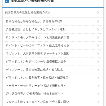
産業革命と労働者階層の台頭
英国労働党の誕生と社会主義の現実
自由な社会か平等な社会か。労働党百年戦争
労働者急増、きしむイギリスとラッダイト運動
ロンドンスモッグ事件 オウエンと博愛主義的工場
ロバート・ピールのマニフェスト 政党政治始まる
ラヴェット、人民憲章を要求 チャーティスト運動
グラッドストン対ディズレーリ 選挙権拡大論争
ディズレーリ、選挙法改正に成功するも敗北
グラッドストン、義務教育・組合容認・秘密投票
トーリー・デモクラシー ピケ容認で禍根を残す
戸主選挙権導入 労働者増加で社会主義誕生？
マルクス主義ｖｓフェビアン協会 社会主義の闘い