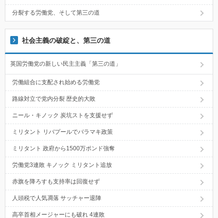
分裂する労働党、そして第三の道
社会主義の破綻と、第三の道
英国労働党の新しい民主主義「第三の道」
労働組合に支配され始める労働党
路線対立で党内分裂 歴史的大敗
ニール・キノック 炭坑ストを支援せず
ミリタント リバプールでバラマキ政策
ミリタント 政府から1500万ポンド強奪
労働党3連敗 キノック ミリタント追放
赤旗を降ろすも支持率は回復せず
人頭税で人気凋落 サッチャー退陣
高卒首相メージャーにも破れ 4連敗