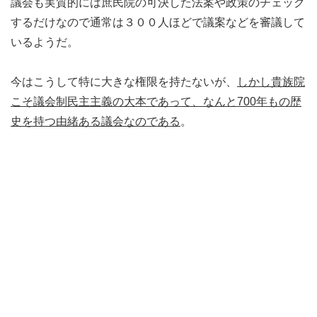
議会も実質的には庶民院の可決した法案や政策のチェック
するだけなので通常は３００人ほどで議案などを審議して
いるようだ。
今はこうして特に大きな権限を持たないが、
しかし貴族院
こそ議会制民主主義の大本であって、
なんと700年もの歴
史を持つ由緒ある議会なのである
。