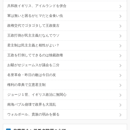
共和政イギリス、アイルランドを併合
軍は無いと困るがヒマだと金食い虫
政権交代でゴタゴタして王政復古
王政打倒が民主主義だなんてウソ
君主制は民主主義と相性がよい？
王政を打倒してできるのは独裁政権
お騒がせジェームスが議会を二分
名誉革命・昨日の敵は今日の友
権利の章典で立憲君主制
ジョージ１世、イギリス政治に無関心
南海バブル崩壊で政界も大混乱
ウォルポール、貴族の弱みを握る