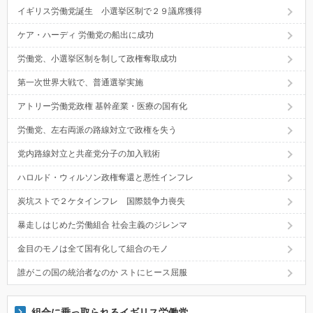
イギリス労働党誕生 小選挙区制で２９議席獲得
ケア・ハーディ 労働党の船出に成功
労働党、小選挙区制を制して政権奪取成功
第一次世界大戦で、普通選挙実施
アトリー労働党政権 基幹産業・医療の国有化
労働党、左右両派の路線対立で政権を失う
党内路線対立と共産党分子の加入戦術
ハロルド・ウィルソン政権奪還と悪性インフレ
炭坑ストで２ケタインフレ 国際競争力喪失
暴走しはじめた労働組合 社会主義のジレンマ
金目のモノは全て国有化して組合のモノ
誰がこの国の統治者なのか ストにヒース屈服
組合に乗っ取られるイギリス労働党