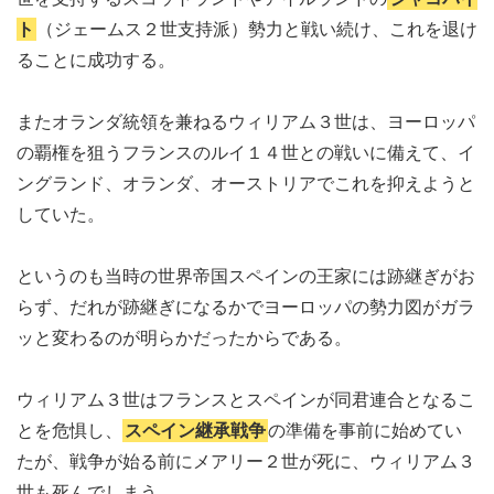
ト
（ジェームス２世支持派）勢力と戦い続け、これを退け
ることに成功する。
またオランダ統領を兼ねるウィリアム３世は、ヨーロッパ
の覇権を狙うフランスのルイ１４世との戦いに備えて、イ
ングランド、オランダ、オーストリアでこれを抑えようと
していた。
というのも当時の世界帝国スペインの王家には跡継ぎがお
らず、だれが跡継ぎになるかでヨーロッパの勢力図がガラ
ッと変わるのが明らかだったからである。
ウィリアム３世はフランスとスペインが同君連合となるこ
とを危惧し、
スペイン継承戦争
の準備を事前に始めてい
たが、戦争が始る前にメアリー２世が死に、ウィリアム３
世も死んでしまう。