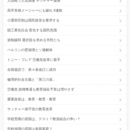
人頭税で人気凋落 サッチャー退陣
高卒首相メージャーにも破れ 4連敗
小選挙区制は国民政党を要求する
脱工業化社会 変化する国民意識
規制緩和 選択肢を求める市民たち
ベルリンの壁崩壊とソ連解体
トニー・ブレア 労働党改革に着手
全国遊説で、第４条改訂に成功
倫理的社会主義と「第三の道」
労働党 政権奪還も教育福祉予算は増やさず
重要政策は、教育・教育・教育
サッチャー保守党の教育改革
学校荒廃の原因は、テスト？教員組合の争い？
学校崩壊の原因は単親家庭？