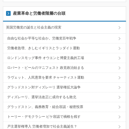
産業革命と労働者階層の台頭
英国労働党の誕生と社会主義の現実
自由な社会か平等な社会か。労働党百年戦争
労働者急増、きしむイギリスとラッダイト運動
ロンドンスモッグ事件 オウエンと博愛主義的工場
ロバート・ピールのマニフェスト 政党政治始まる
ラヴェット、人民憲章を要求 チャーティスト運動
グラッドストン対ディズレーリ 選挙権拡大論争
ディズレーリ、選挙法改正に成功するも敗北
グラッドストン、義務教育・組合容認・秘密投票
トーリー・デモクラシー ピケ容認で禍根を残す
戸主選挙権導入 労働者増加で社会主義誕生？