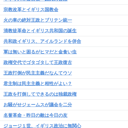
宗教改革とイギリス国教会
火の車の絶対王政とブリテン統一
清教徒革命とイギリス共和国の誕生
共和政イギリス、アイルランドを併合
軍は無いと困るがヒマだと金食い虫
政権交代でゴタゴタして王政復古
王政打倒が民主主義だなんてウソ
君主制は民主主義と相性がよい？
王政を打倒してできるのは独裁政権
お騒がせジェームスが議会を二分
名誉革命・昨日の敵は今日の友
ジョージ１世、イギリス政治に無関心