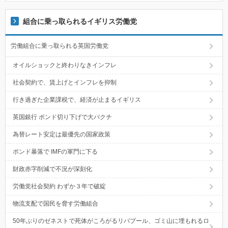
組合に乗っ取られるイギリス労働党
労働組合に乗っ取られる英国労働党
オイルショックと終わりなきインフレ
社会契約で、賃上げとインフレを抑制
行き過ぎた企業課税で、経済が止まるイギリス
英国銀行 ポンド切り下げで大バクチ
為替レート安定は最優先の国家政策
ポンド暴落で IMFの軍門に下る
財政赤字削減で不況が深刻化
労働党社会契約 わずか３年で破綻
物流支配で国民を脅す労働組合
50年ぶりのゼネストで死体がころがるリバプール、ゴミ山に埋もれるロ