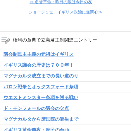
≪ 名誉革命・昨日の敵は今日の友
ジョージ１世、イギリス政治に無関心≫
権利の章典で立憲君主制関連エントリー
議会制民主主義の元祖はイギリス
イギリス議会の歴史は７００年！
マグナカルタ成立までの長い道のり
バロン戦争とオックスフォード条項
ウエストミンスター条項を巡る戦い
ド・モンフォールの議会の欠点
マグナカルタから庶民院の誕生まで
イギリス革命前夜・庶民の台頭