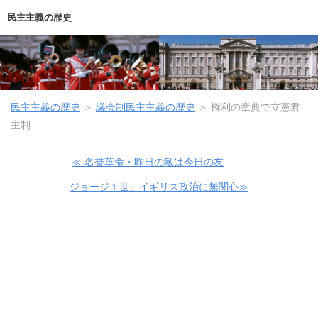
民主主義の歴史
民主主義の歴史
＞
議会制民主主義の歴史
＞
権利の章典で立憲君
主制
≪ 名誉革命・昨日の敵は今日の友
ジョージ１世、イギリス政治に無関心≫