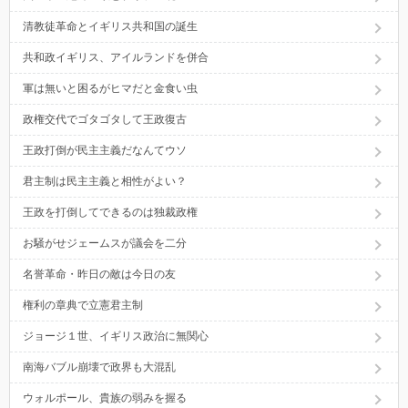
清教徒革命とイギリス共和国の誕生
共和政イギリス、アイルランドを併合
軍は無いと困るがヒマだと金食い虫
政権交代でゴタゴタして王政復古
王政打倒が民主主義だなんてウソ
君主制は民主主義と相性がよい？
王政を打倒してできるのは独裁政権
お騒がせジェームスが議会を二分
名誉革命・昨日の敵は今日の友
権利の章典で立憲君主制
ジョージ１世、イギリス政治に無関心
南海バブル崩壊で政界も大混乱
ウォルポール、貴族の弱みを握る