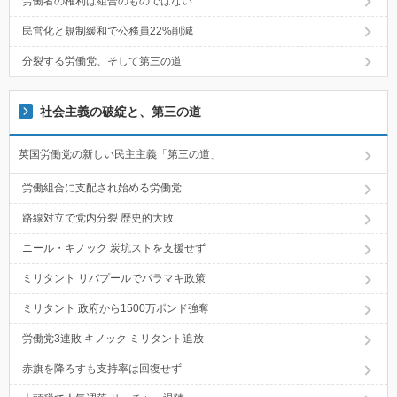
労働者の権利は組合のものではない
民営化と規制緩和で公務員22%削減
分裂する労働党、そして第三の道
社会主義の破綻と、第三の道
英国労働党の新しい民主主義「第三の道」
労働組合に支配され始める労働党
路線対立で党内分裂 歴史的大敗
ニール・キノック 炭坑ストを支援せず
ミリタント リバプールでバラマキ政策
ミリタント 政府から1500万ポンド強奪
労働党3連敗 キノック ミリタント追放
赤旗を降ろすも支持率は回復せず