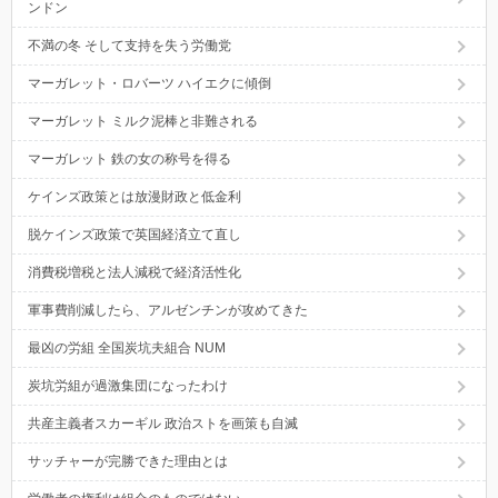
ンドン
不満の冬 そして支持を失う労働党
マーガレット・ロバーツ ハイエクに傾倒
マーガレット ミルク泥棒と非難される
マーガレット 鉄の女の称号を得る
ケインズ政策とは放漫財政と低金利
脱ケインズ政策で英国経済立て直し
消費税増税と法人減税で経済活性化
軍事費削減したら、アルゼンチンが攻めてきた
最凶の労組 全国炭坑夫組合 NUM
炭坑労組が過激集団になったわけ
共産主義者スカーギル 政治ストを画策も自滅
サッチャーが完勝できた理由とは