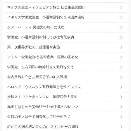
マルクス主義ｖｓフェビアン協会 社会主義の闘い
イギリス労働党誕生 小選挙区制で２９議席獲得
ケア・ハーディ 労働党の船出に成功
労働党、小選挙区制を制して政権奪取成功
第一次世界大戦で、普通選挙実施
アトリー労働党政権 基幹産業・医療の国有化
労働党、左右両派の路線対立で政権を失う
党内路線対立と共産党分子の加入戦術
ハロルド・ウィルソン政権奪還と悪性インフレ
炭坑ストで２ケタインフレ 国際競争力喪失
暴走しはじめた労働組合 社会主義のジレンマ
金目のモノは全て国有化して組合のモノ
誰がこの国の統治者なのか ストにヒース屈服