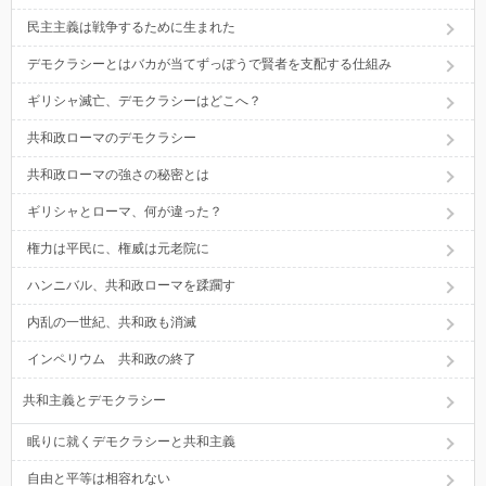
民主主義は戦争するために生まれた
デモクラシーとはバカが当てずっぽうで賢者を支配する仕組み
ギリシャ滅亡、デモクラシーはどこへ？
共和政ローマのデモクラシー
共和政ローマの強さの秘密とは
ギリシャとローマ、何が違った？
権力は平民に、権威は元老院に
ハンニバル、共和政ローマを蹂躙す
内乱の一世紀、共和政も消滅
インペリウム 共和政の終了
共和主義とデモクラシー
眠りに就くデモクラシーと共和主義
自由と平等は相容れない