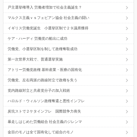
戸主選挙権導入 労働者増加で社会主義誕生？
マルクス主義ｖｓフェビアン協会 社会主義の闘い
イギリス労働党誕生 小選挙区制で２９議席獲得
ケア・ハーディ 労働党の船出に成功
労働党、小選挙区制を制して政権奪取成功
第一次世界大戦で、普通選挙実施
アトリー労働党政権 基幹産業・医療の国有化
労働党、左右両派の路線対立で政権を失う
党内路線対立と共産党分子の加入戦術
ハロルド・ウィルソン政権奪還と悪性インフレ
炭坑ストで２ケタインフレ 国際競争力喪失
暴走しはじめた労働組合 社会主義のジレンマ
金目のモノは全て国有化して組合のモノ