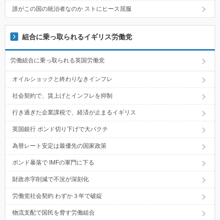
誰がこの国の統治者なのか ストにヒース屈服
組合に乗っ取られるイギリス労働党
労働組合に乗っ取られる英国労働党
オイルショックと終わりなきインフレ
社会契約で、賃上げとインフレを抑制
行き過ぎた企業課税で、経済が止まるイギリス
英国銀行 ポンド切り下げで大バクチ
為替レート安定は最優先の国家政策
ポンド暴落で IMFの軍門に下る
財政赤字削減で不況が深刻化
労働党社会契約 わずか３年で破綻
物流支配で国民を脅す労働組合