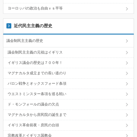
ヨーロッパの政治も自由ｖｓ平等
近代民主主義の歴史
議会制民主主義の歴史
議会制民主主義の元祖はイギリス
イギリス議会の歴史は７００年！
マグナカルタ成立までの長い道のり
バロン戦争とオックスフォード条項
ウエストミンスター条項を巡る戦い
ド・モンフォールの議会の欠点
マグナカルタから庶民院の誕生まで
イギリス革命前夜・庶民の台頭
宗教改革とイギリス国教会