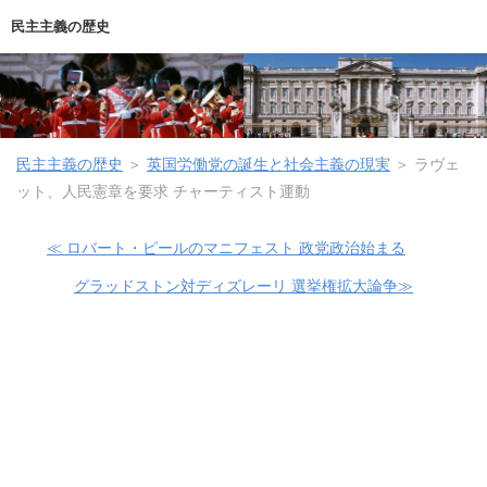
民主主義の歴史
民主主義の歴史
＞
英国労働党の誕生と社会主義の現実
＞
ラヴェ
ット、人民憲章を要求 チャーティスト運動
≪ ロバート・ピールのマニフェスト 政党政治始まる
グラッドストン対ディズレーリ 選挙権拡大論争≫