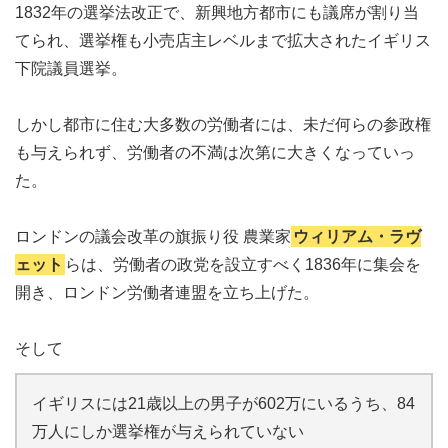
1832年の選挙法改正で、新興地方都市にも議席が割り当
てられ、選挙権も小売店主レベルまで拡大されたイギリス
下院議員選挙。
しかし都市に住む大多数の労働者には、未だ何らの参政権
も与えられず、労働者の不満は次第に大きくなっていっ
た。
ロンドンの議会改革の旗振り役 農業家
ウィリアム・ラヴ
ェット
らは、労働者の政党を設立すべく1836年に集会を
開き、ロンドン労働者連盟を立ち上げた。
そして
イギリスには21歳以上の男子が602万にいるうち、84
万人にしか選挙権が与えられていない