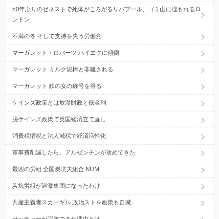
50年ぶりのゼネストで死体がころがるリバプール、ゴミ山に埋もれるロ
ンドン
不満の冬 そして支持を失う労働党
マーガレット・ロバーツ ハイエクに傾倒
マーガレット ミルク泥棒と非難される
マーガレット 鉄の女の称号を得る
ケインズ政策とは放漫財政と低金利
脱ケインズ政策で英国経済立て直し
消費税増税と法人減税で経済活性化
軍事費削減したら、アルゼンチンが攻めてきた
最凶の労組 全国炭坑夫組合 NUM
炭坑労組が過激集団になったわけ
共産主義者スカーギル 政治ストを画策も自滅