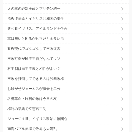
火の車の絶対王政とブリテン統一
清教徒革命とイギリス共和国の誕生
共和政イギリス、アイルランドを併合
軍は無いと困るがヒマだと金食い虫
政権交代でゴタゴタして王政復古
王政打倒が民主主義だなんてウソ
君主制は民主主義と相性がよい？
王政を打倒してできるのは独裁政権
お騒がせジェームスが議会を二分
名誉革命・昨日の敵は今日の友
権利の章典で立憲君主制
ジョージ１世、イギリス政治に無関心
南海バブル崩壊で政界も大混乱