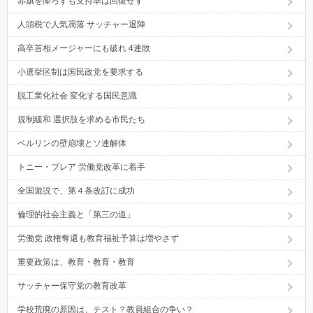
赤旗を降ろすも支持率は回復せず
人頭税で人気凋落 サッチャー退陣
高卒首相メージャーにも破れ 4連敗
小選挙区制は国民政党を要求する
脱工業化社会 変化する国民意識
規制緩和 選択肢を求める市民たち
ベルリンの壁崩壊とソ連解体
トニー・ブレア 労働党改革に着手
全国遊説で、第４条改訂に成功
倫理的社会主義と「第三の道」
労働党 政権奪還も教育福祉予算は増やさず
重要政策は、教育・教育・教育
サッチャー保守党の教育改革
学校荒廃の原因は、テスト？教員組合の争い？