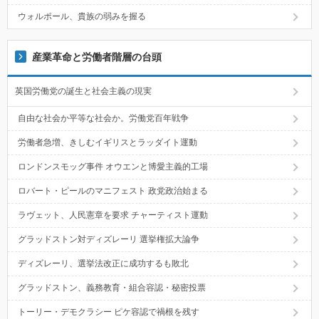
ウォルポール、貴族の弱みを握る
産業革命と労働者階層の台頭
英国労働党の誕生と社会主義の現実
自由な社会か平等な社会か。労働党百年戦争
労働者急増、きしむイギリスとラッダイト運動
ロンドンスモッグ事件 オウエンと博愛主義的工場
ロバート・ピールのマニフェスト 政党政治始まる
ラヴェット、人民憲章を要求 チャーティスト運動
グラッドストン対ディズレーリ 選挙権拡大論争
ディズレーリ、選挙法改正に成功するも敗北
グラッドストン、義務教育・組合容認・秘密投票
トーリー・デモクラシー ピケ容認で禍根を残す