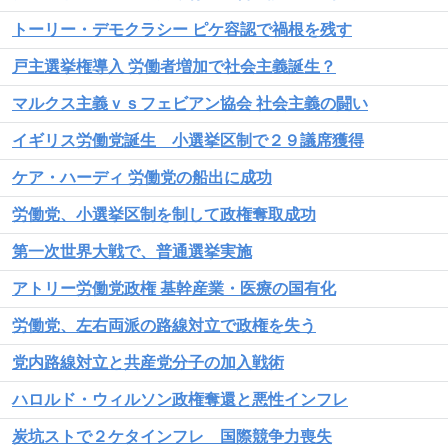
トーリー・デモクラシー ピケ容認で禍根を残す
戸主選挙権導入 労働者増加で社会主義誕生？
マルクス主義ｖｓフェビアン協会 社会主義の闘い
イギリス労働党誕生 小選挙区制で２９議席獲得
ケア・ハーディ 労働党の船出に成功
労働党、小選挙区制を制して政権奪取成功
第一次世界大戦で、普通選挙実施
アトリー労働党政権 基幹産業・医療の国有化
労働党、左右両派の路線対立で政権を失う
党内路線対立と共産党分子の加入戦術
ハロルド・ウィルソン政権奪還と悪性インフレ
炭坑ストで２ケタインフレ 国際競争力喪失