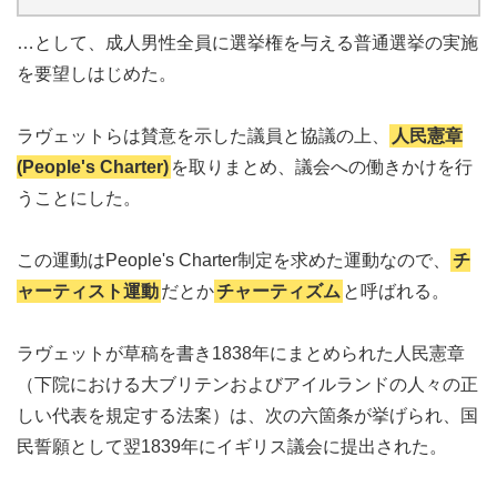
…として、成人男性全員に選挙権を与える普通選挙の実施
を要望しはじめた。
ラヴェットらは賛意を示した議員と協議の上、
人民憲章
(People's Charter)
を取りまとめ、議会への働きかけを行
うことにした。
この運動はPeople's Charter制定を求めた運動なので、
チ
ャーティスト運動
だとか
チャーティズム
と呼ばれる。
ラヴェットが草稿を書き1838年にまとめられた人民憲章
（下院における大ブリテンおよびアイルランドの人々の正
しい代表を規定する法案）は、次の六箇条が挙げられ、国
民誓願として翌1839年にイギリス議会に提出された。