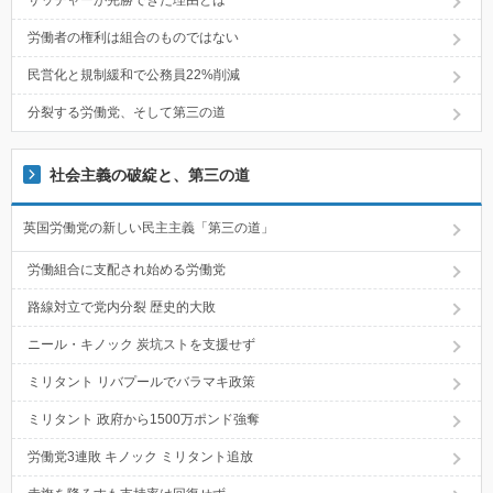
サッチャーが完勝できた理由とは
労働者の権利は組合のものではない
民営化と規制緩和で公務員22%削減
分裂する労働党、そして第三の道
社会主義の破綻と、第三の道
英国労働党の新しい民主主義「第三の道」
労働組合に支配され始める労働党
路線対立で党内分裂 歴史的大敗
ニール・キノック 炭坑ストを支援せず
ミリタント リバプールでバラマキ政策
ミリタント 政府から1500万ポンド強奪
労働党3連敗 キノック ミリタント追放