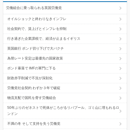
労働組合に乗っ取られる英国労働党
オイルショックと終わりなきインフレ
社会契約で、賃上げとインフレを抑制
行き過ぎた企業課税で、経済が止まるイギリス
英国銀行 ポンド切り下げで大バクチ
為替レート安定は最優先の国家政策
ポンド暴落で IMFの軍門に下る
財政赤字削減で不況が深刻化
労働党社会契約 わずか３年で破綻
物流支配で国民を脅す労働組合
50年ぶりのゼネストで死体がころがるリバプール、ゴミ山に埋もれるロ
ンドン
不満の冬 そして支持を失う労働党