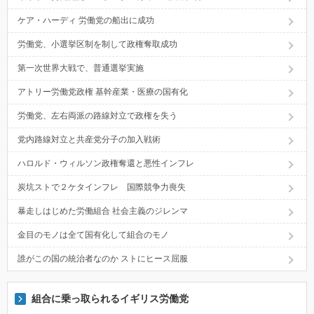
ケア・ハーディ 労働党の船出に成功
労働党、小選挙区制を制して政権奪取成功
第一次世界大戦で、普通選挙実施
アトリー労働党政権 基幹産業・医療の国有化
労働党、左右両派の路線対立で政権を失う
党内路線対立と共産党分子の加入戦術
ハロルド・ウィルソン政権奪還と悪性インフレ
炭坑ストで２ケタインフレ 国際競争力喪失
暴走しはじめた労働組合 社会主義のジレンマ
金目のモノは全て国有化して組合のモノ
誰がこの国の統治者なのか ストにヒース屈服
組合に乗っ取られるイギリス労働党