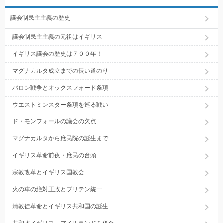
議会制民主主義の歴史
議会制民主主義の元祖はイギリス
イギリス議会の歴史は７００年！
マグナカルタ成立までの長い道のり
バロン戦争とオックスフォード条項
ウエストミンスター条項を巡る戦い
ド・モンフォールの議会の欠点
マグナカルタから庶民院の誕生まで
イギリス革命前夜・庶民の台頭
宗教改革とイギリス国教会
火の車の絶対王政とブリテン統一
清教徒革命とイギリス共和国の誕生