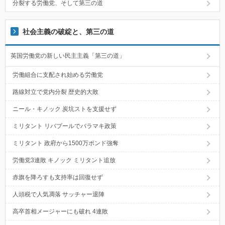
分裂する労働党、そして第三の道
社会主義の破綻と、第三の道
英国労働党の新しい民主主義「第三の道」
労働組合に支配され始める労働党
路線対立で党内分裂 歴史的大敗
ニール・キノック 炭坑ストを支援せず
ミリタント リバプールでバラマキ政策
ミリタント 政府から1500万ポンド強奪
労働党3連敗 キノック ミリタント追放
赤旗を降ろすも支持率は回復せず
人頭税で人気凋落 サッチャー退陣
高卒首相メージャーにも破れ 4連敗