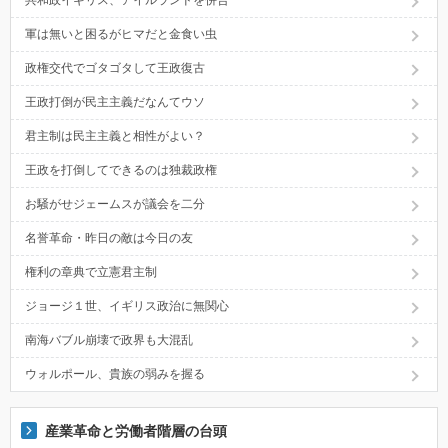
共和政イギリス、アイルランドを併合
軍は無いと困るがヒマだと金食い虫
政権交代でゴタゴタして王政復古
王政打倒が民主主義だなんてウソ
君主制は民主主義と相性がよい？
王政を打倒してできるのは独裁政権
お騒がせジェームスが議会を二分
名誉革命・昨日の敵は今日の友
権利の章典で立憲君主制
ジョージ１世、イギリス政治に無関心
南海バブル崩壊で政界も大混乱
ウォルポール、貴族の弱みを握る
産業革命と労働者階層の台頭