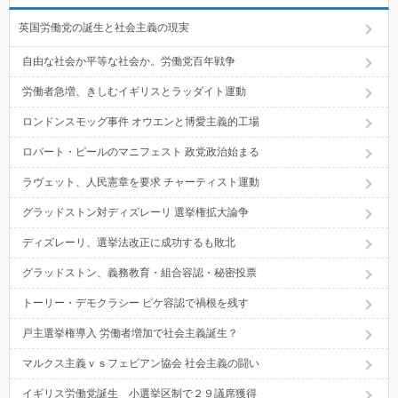
英国労働党の誕生と社会主義の現実
自由な社会か平等な社会か。労働党百年戦争
労働者急増、きしむイギリスとラッダイト運動
ロンドンスモッグ事件 オウエンと博愛主義的工場
ロバート・ピールのマニフェスト 政党政治始まる
ラヴェット、人民憲章を要求 チャーティスト運動
グラッドストン対ディズレーリ 選挙権拡大論争
ディズレーリ、選挙法改正に成功するも敗北
グラッドストン、義務教育・組合容認・秘密投票
トーリー・デモクラシー ピケ容認で禍根を残す
戸主選挙権導入 労働者増加で社会主義誕生？
マルクス主義ｖｓフェビアン協会 社会主義の闘い
イギリス労働党誕生 小選挙区制で２９議席獲得