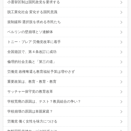
小選挙区制は国民政党を要求する
脱工業化社会 変化する国民意識
規制緩和 選択肢を求める市民たち
ベルリンの壁崩壊とソ連解体
トニー・ブレア 労働党改革に着手
全国遊説で、第４条改訂に成功
倫理的社会主義と「第三の道」
労働党 政権奪還も教育福祉予算は増やさず
重要政策は、教育・教育・教育
サッチャー保守党の教育改革
学校荒廃の原因は、テスト？教員組合の争い？
学校崩壊の原因は単親家庭？
労働党 働く女性を味方につける