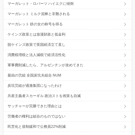
マーガレット・ロバーツ ハイエクに傾倒
マーガレット ミルク泥棒と非難される
マーガレット 鉄の女の称号を得る
ケインズ政策とは放漫財政と低金利
脱ケインズ政策で英国経済立て直し
消費税増税と法人減税で経済活性化
軍事費削減したら、アルゼンチンが攻めてきた
最凶の労組 全国炭坑夫組合 NUM
炭坑労組が過激集団になったわけ
共産主義者スカーギル 政治ストを画策も自滅
サッチャーが完勝できた理由とは
労働者の権利は組合のものではない
民営化と規制緩和で公務員22%削減