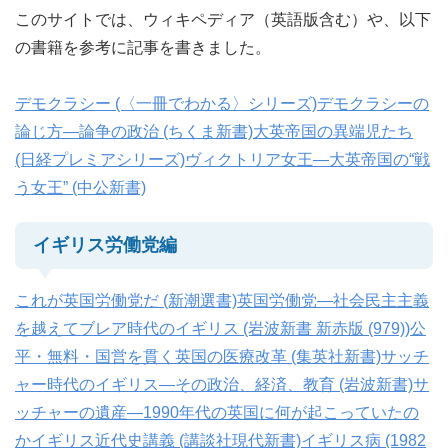
このサイトでは、ウィキペディア（英語版含む）や、以下
の書籍を参考に記事を書きました。
デモクラシー (〈一冊でわかる〉シリーズ)
デモクラシーの
論じ方―論争の政治 (ちくま新書)
大英帝国の異端児たち
(日経プレミアシリーズ)
ヴィクトリア女王―大英帝国の“戦
う女王” (中公新書)
イギリス労働党編
これが英国労働党だ (新潮選書)
英国労働党―社会民主主義
を越えて
ブレア時代のイギリス (岩波新書 新赤版 (979))
公
平・無料・国営を貫く英国の医療改革 (集英社新書)
サッチ
ャー時代のイギリス―その政治、経済、教育 (岩波新書)
サ
ッチャーの遺産―1990年代の英国に何が起こっていたの
か
イギリス近代史講義 (講談社現代新書)
イギリス病 (1982