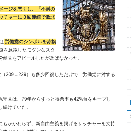
メージを悪くし、「不満の
サッチャーに３回連続で敗北
は
労働党のシンボルを赤旗
道を意識したモダンなスタ
労働党をアピールしたが及ばなかった。
席数（209→229）も多少回復しただけで、労働党に対する
守党は、79年からずっと得票率も42%台をキープし
し続けていた。
にもかかわらず、新自由主義を掲げるサッチャーを支持