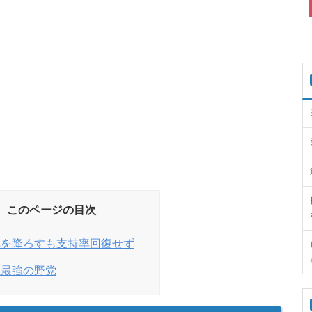
このページの目次
旗を降ろすも支持率回復せず
上最強の野党