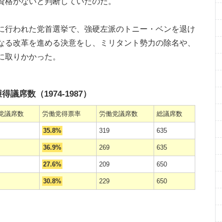
資格がないと判断していたのだ。
に行われた党首選挙で、強硬左派のトニー・ベンを退け
なる改革を進める決意をし、ミリタント勢力の除名や、
に取りかかった。
席数（1974-1987）
党議席数
労働党得票率
労働党議席数
総議席数
35.8%
319
635
36.9%
269
635
27.6%
209
650
30.8%
229
650