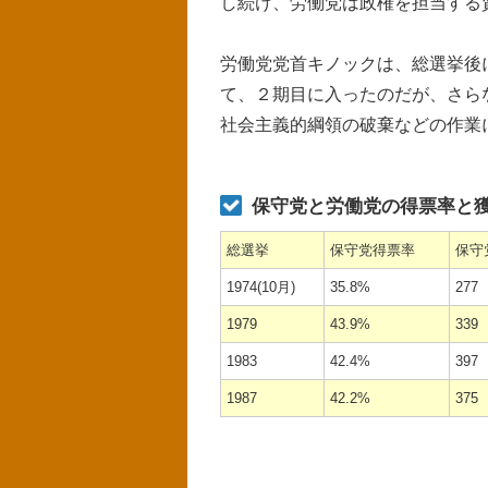
し続け、労働党は政権を担当する
労働党党首キノックは、総選挙後
て、２期目に入ったのだが、さら
社会主義的綱領の破棄などの作業
保守党と労働党の得票率と獲得議
総選挙
保守党得票率
保守
1974(10月)
35.8%
277
1979
43.9%
339
1983
42.4%
397
1987
42.2%
375