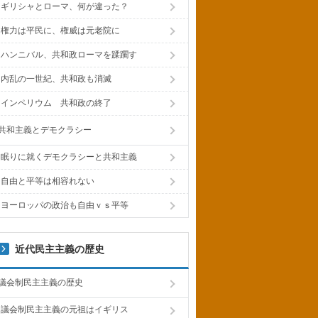
ギリシャとローマ、何が違った？
権力は平民に、権威は元老院に
ハンニバル、共和政ローマを蹂躙す
内乱の一世紀、共和政も消滅
インペリウム 共和政の終了
共和主義とデモクラシー
眠りに就くデモクラシーと共和主義
自由と平等は相容れない
ヨーロッパの政治も自由ｖｓ平等
近代民主主義の歴史
議会制民主主義の歴史
議会制民主主義の元祖はイギリス