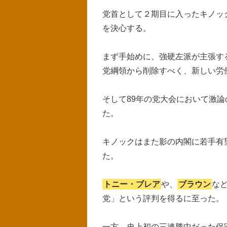
党首として２期目に入ったキノッ
を決心する。
まず手始めに、強硬左派が主張す
党綱領から削除すべく、新しい労
そして89年の党大会において激
た。
キノックはまた影の内閣に若手有
た。
トニー・ブレア
や、
ブラウン
な
党」という評判を得るに至った。
一方、史上初の三連勝中だった保