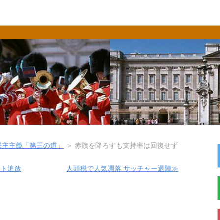
民主主義「第三の道」
＞
赤旗を降ろすも支持率は回復せず
ント追放
人頭税で人気凋落 サッチャー退陣≫