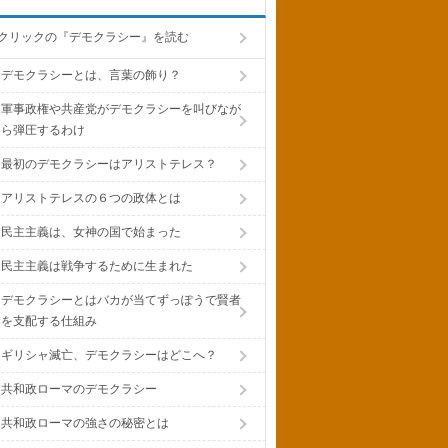
クリックの『デモクラシー』を読む
デモクラシーとは、言葉の飾り？
軍事政権や共産党がデモクラシーを叫びなが
ら弾圧するわけ
最初のデモクラシーはアリストテレス？
アリストテレスの６つの政体とは
民主主義は、女神の国で始まった
民主主義は戦争するために生まれた
デモクラシーとはバカが当てずっぽうで賢者
を支配する仕組み
ギリシャ滅亡、デモクラシーはどこへ？
共和政ローマのデモクラシー
共和政ローマの強さの秘密とは