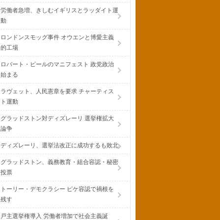
労働者急増、きしむイギリスとラッダイト運
動
ロンドンスモッグ事件 オウエンと博愛主義
的工場
ロバート・ピールのマニフェスト 政党政治
始まる
ラヴェット、人民憲章を要求 チャーティス
ト運動
グラッドストン対ディズレーリ 選挙権拡大
論争
ディズレーリ、選挙法改正に成功するも敗北
グラッドストン、義務教育・組合容認・秘密
投票
トーリー・デモクラシー ピケ容認で禍根を
残す
戸主選挙権導入 労働者増加で社会主義誕