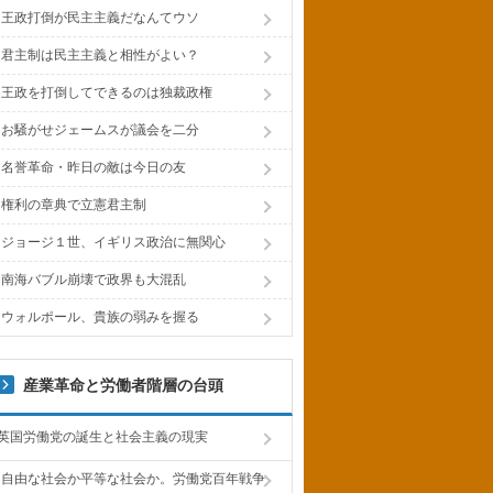
王政打倒が民主主義だなんてウソ
君主制は民主主義と相性がよい？
王政を打倒してできるのは独裁政権
お騒がせジェームスが議会を二分
名誉革命・昨日の敵は今日の友
権利の章典で立憲君主制
ジョージ１世、イギリス政治に無関心
南海バブル崩壊で政界も大混乱
ウォルポール、貴族の弱みを握る
産業革命と労働者階層の台頭
英国労働党の誕生と社会主義の現実
自由な社会か平等な社会か。労働党百年戦争