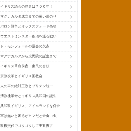
イギリス議会の歴史は７００年！
マグナカルタ成立までの長い道のり
バロン戦争とオックスフォード条項
ウエストミンスター条項を巡る戦い
ド・モンフォールの議会の欠点
マグナカルタから庶民院の誕生まで
イギリス革命前夜・庶民の台頭
宗教改革とイギリス国教会
火の車の絶対王政とブリテン統一
清教徒革命とイギリス共和国の誕生
共和政イギリス、アイルランドを併合
軍は無いと困るがヒマだと金食い虫
政権交代でゴタゴタして王政復古