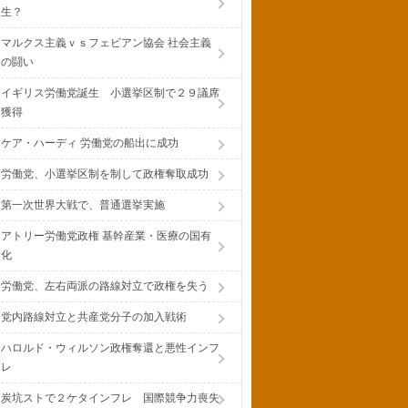
生？
マルクス主義ｖｓフェビアン協会 社会主義
の闘い
イギリス労働党誕生 小選挙区制で２９議席
獲得
ケア・ハーディ 労働党の船出に成功
労働党、小選挙区制を制して政権奪取成功
第一次世界大戦で、普通選挙実施
アトリー労働党政権 基幹産業・医療の国有
化
労働党、左右両派の路線対立で政権を失う
党内路線対立と共産党分子の加入戦術
ハロルド・ウィルソン政権奪還と悪性インフ
レ
炭坑ストで２ケタインフレ 国際競争力喪失