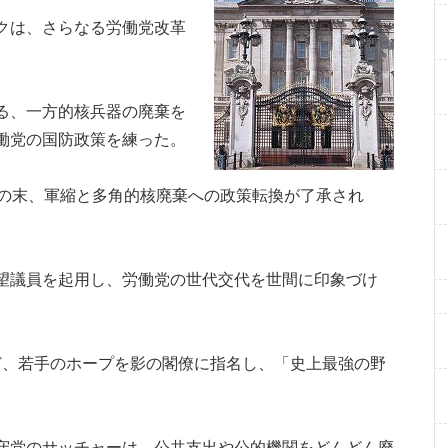
クは、さらなる労働党改革
る、一方的核兵器の廃棄を
働党の国防政策を練った。
論の末、軍縮と多角的核廃棄への政策転換が了承され
望議員を起用し、労働党の世代交代を世間に印象づけ
ど、若手のホープを影の閣僚に指名し、「史上最強の野
守党のサッチャーは、公共支出や公的機関をどんどん廃