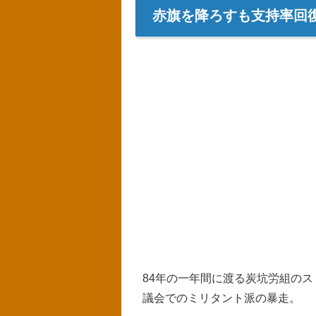
赤旗を降ろすも支持率回
84年の一年間に渡る炭坑労組のス
議会でのミリタント派の暴走。