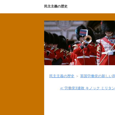
民主主義の歴史
民主主義の歴史
＞
英国労働党の新しい
≪ 労働党3連敗 キノック ミリタ