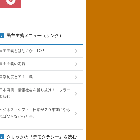
民主主義メニュー（リンク）
民主主義とはなにか TOP
民主主義の定義
選挙制度と民主主義
日本再興！情報社会を勝ち抜け！トフラー
を読む
ビジネス・シフト！日本が２０年前にやら
ねばならなかった事。
クリックの『デモクラシー』を読む