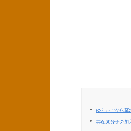
ゆりかごから墓
共産党分子の加