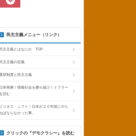
民主主義メニュー（リンク）
民主主義とはなにか TOP
民主主義の定義
選挙制度と民主主義
日本再興！情報社会を勝ち抜け！トフラー
を読む
ビジネス・シフト！日本が２０年前にやら
ねばならなかった事。
クリックの『デモクラシー』を読む