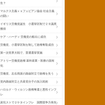
生？
マルクス主義ｖｓフェビアン協会 社会主義
の闘い
イギリス労働党誕生 小選挙区制で２９議席
獲得
ケア・ハーディ 労働党の船出に成功
労働党、小選挙区制を制して政権奪取成功
第一次世界大戦で、普通選挙実施
アトリー労働党政権 基幹産業・医療の国有
化
労働党、左右両派の路線対立で政権を失う
党内路線対立と共産党分子の加入戦術
ハロルド・ウィルソン政権奪還と悪性インフ
レ
炭坑ストで２ケタインフレ 国際競争力喪失