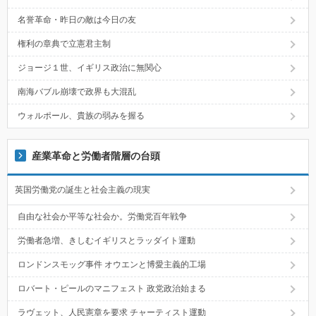
名誉革命・昨日の敵は今日の友
権利の章典で立憲君主制
ジョージ１世、イギリス政治に無関心
南海バブル崩壊で政界も大混乱
ウォルポール、貴族の弱みを握る
産業革命と労働者階層の台頭
英国労働党の誕生と社会主義の現実
自由な社会か平等な社会か。労働党百年戦争
労働者急増、きしむイギリスとラッダイト運動
ロンドンスモッグ事件 オウエンと博愛主義的工場
ロバート・ピールのマニフェスト 政党政治始まる
ラヴェット、人民憲章を要求 チャーティスト運動