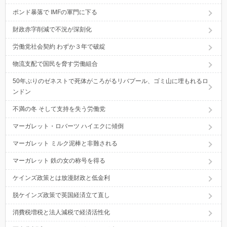
ポンド暴落で IMFの軍門に下る
財政赤字削減で不況が深刻化
労働党社会契約 わずか３年で破綻
物流支配で国民を脅す労働組合
50年ぶりのゼネストで死体がころがるリバプール、ゴミ山に埋もれるロ
ンドン
不満の冬 そして支持を失う労働党
マーガレット・ロバーツ ハイエクに傾倒
マーガレット ミルク泥棒と非難される
マーガレット 鉄の女の称号を得る
ケインズ政策とは放漫財政と低金利
脱ケインズ政策で英国経済立て直し
消費税増税と法人減税で経済活性化