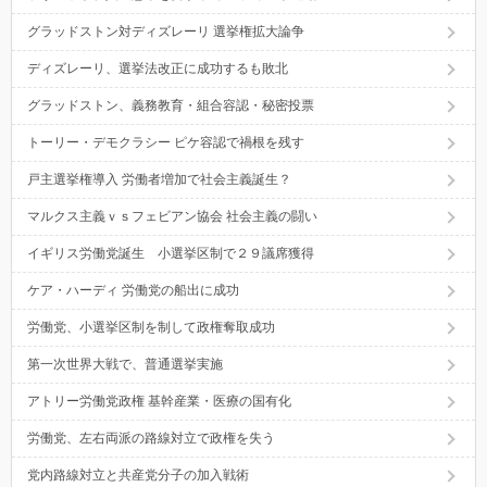
グラッドストン対ディズレーリ 選挙権拡大論争
ディズレーリ、選挙法改正に成功するも敗北
グラッドストン、義務教育・組合容認・秘密投票
トーリー・デモクラシー ピケ容認で禍根を残す
戸主選挙権導入 労働者増加で社会主義誕生？
マルクス主義ｖｓフェビアン協会 社会主義の闘い
イギリス労働党誕生 小選挙区制で２９議席獲得
ケア・ハーディ 労働党の船出に成功
労働党、小選挙区制を制して政権奪取成功
第一次世界大戦で、普通選挙実施
アトリー労働党政権 基幹産業・医療の国有化
労働党、左右両派の路線対立で政権を失う
党内路線対立と共産党分子の加入戦術