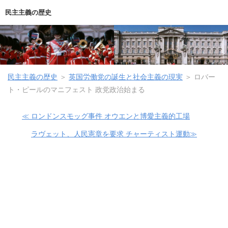
民主主義の歴史
民主主義の歴史
＞
英国労働党の誕生と社会主義の現実
＞
ロバー
ト・ピールのマニフェスト 政党政治始まる
≪ ロンドンスモッグ事件 オウエンと博愛主義的工場
ラヴェット、人民憲章を要求 チャーティスト運動≫