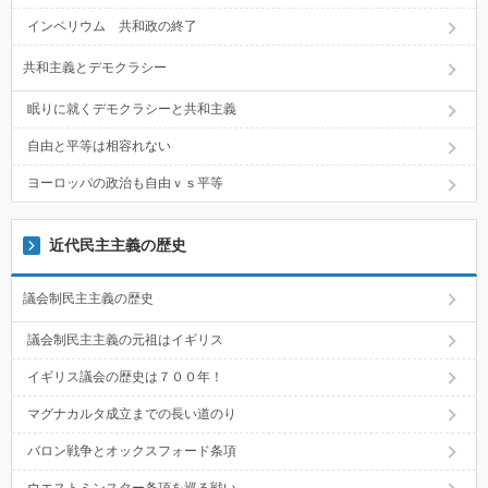
インペリウム 共和政の終了
共和主義とデモクラシー
眠りに就くデモクラシーと共和主義
自由と平等は相容れない
ヨーロッパの政治も自由ｖｓ平等
近代民主主義の歴史
議会制民主主義の歴史
議会制民主主義の元祖はイギリス
イギリス議会の歴史は７００年！
マグナカルタ成立までの長い道のり
バロン戦争とオックスフォード条項
ウエストミンスター条項を巡る戦い