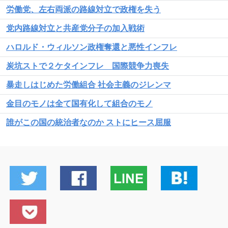
労働党、左右両派の路線対立で政権を失う
党内路線対立と共産党分子の加入戦術
ハロルド・ウィルソン政権奪還と悪性インフレ
炭坑ストで２ケタインフレ 国際競争力喪失
暴走しはじめた労働組合 社会主義のジレンマ
金目のモノは全て国有化して組合のモノ
誰がこの国の統治者なのか ストにヒース屈服