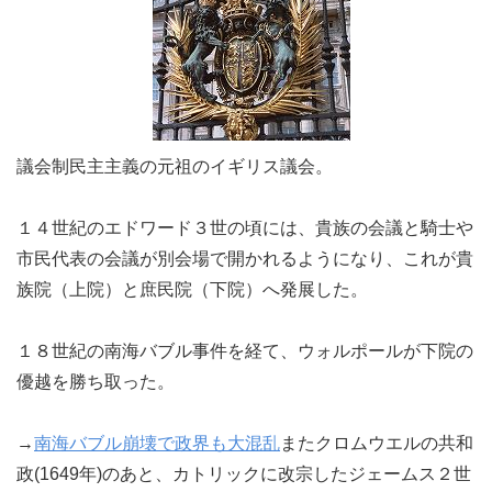
議会制民主主義の元祖のイギリス議会。
１４世紀のエドワード３世の頃には、貴族の会議と騎士や
市民代表の会議が別会場で開かれるようになり、これが貴
族院（上院）と庶民院（下院）へ発展した。
１８世紀の南海バブル事件を経て、ウォルポールが下院の
優越を勝ち取った。
→
南海バブル崩壊で政界も大混乱
またクロムウエルの共和
政(1649年)のあと、カトリックに改宗したジェームス２世