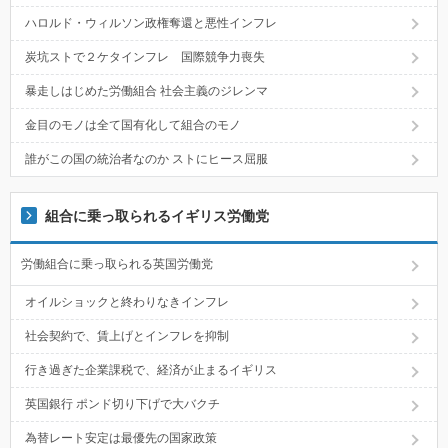
ハロルド・ウィルソン政権奪還と悪性インフレ
炭坑ストで２ケタインフレ 国際競争力喪失
暴走しはじめた労働組合 社会主義のジレンマ
金目のモノは全て国有化して組合のモノ
誰がこの国の統治者なのか ストにヒース屈服
組合に乗っ取られるイギリス労働党
労働組合に乗っ取られる英国労働党
オイルショックと終わりなきインフレ
社会契約で、賃上げとインフレを抑制
行き過ぎた企業課税で、経済が止まるイギリス
英国銀行 ポンド切り下げで大バクチ
為替レート安定は最優先の国家政策