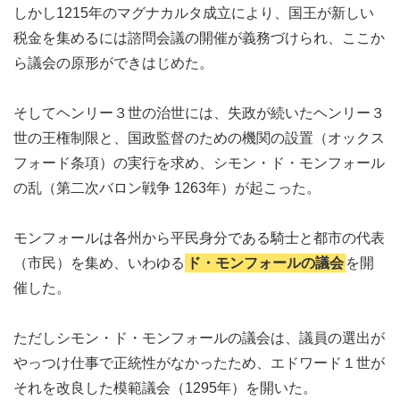
しかし1215年のマグナカルタ成立により、国王が新しい
税金を集めるには諮問会議の開催が義務づけられ、ここか
ら議会の原形ができはじめた。
そしてヘンリー３世の治世には、失政が続いたヘンリー３
世の王権制限と、国政監督のための機関の設置（オックス
フォード条項）の実行を求め、シモン・ド・モンフォール
の乱（第二次バロン戦争 1263年）が起こった。
モンフォールは各州から平民身分である騎士と都市の代表
（市民）を集め、いわゆる
ド・モンフォールの議会
を開
催した。
ただしシモン・ド・モンフォールの議会は、議員の選出が
やっつけ仕事で正統性がなかったため、エドワード１世が
それを改良した模範議会（1295年）を開いた。