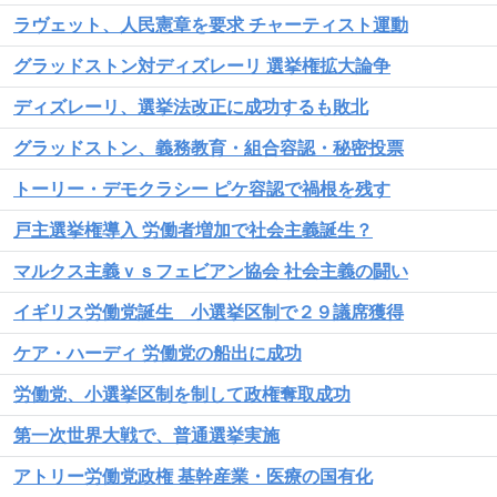
ラヴェット、人民憲章を要求 チャーティスト運動
グラッドストン対ディズレーリ 選挙権拡大論争
ディズレーリ、選挙法改正に成功するも敗北
グラッドストン、義務教育・組合容認・秘密投票
トーリー・デモクラシー ピケ容認で禍根を残す
戸主選挙権導入 労働者増加で社会主義誕生？
マルクス主義ｖｓフェビアン協会 社会主義の闘い
イギリス労働党誕生 小選挙区制で２９議席獲得
ケア・ハーディ 労働党の船出に成功
労働党、小選挙区制を制して政権奪取成功
第一次世界大戦で、普通選挙実施
アトリー労働党政権 基幹産業・医療の国有化