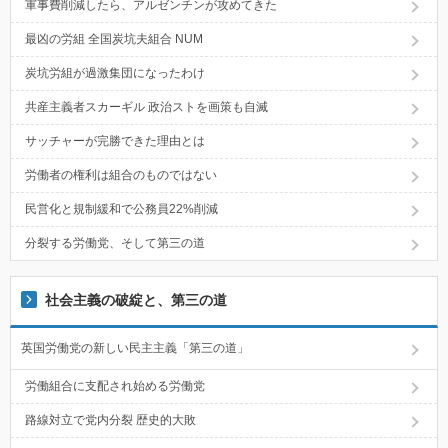
軍事費削減したら、アルゼンチンが攻めてきた
最凶の労組 全国炭坑夫組合 NUM
炭坑労組が過激集団になったわけ
共産主義者スカーギル 政治ストを画策も自滅
サッチャーが完勝できた理由とは
労働者の権利は組合のものではない
民営化と規制緩和で公務員22%削減
分裂する労働党、そして第三の道
社会主義の破綻と、第三の道
英国労働党の新しい民主主義「第三の道」
労働組合に支配され始める労働党
路線対立で党内分裂 歴史的大敗