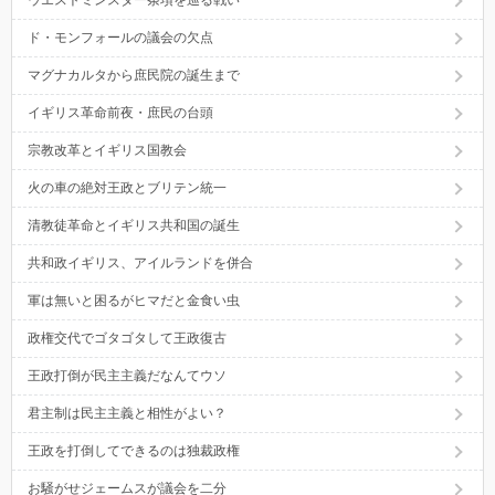
ド・モンフォールの議会の欠点
マグナカルタから庶民院の誕生まで
イギリス革命前夜・庶民の台頭
宗教改革とイギリス国教会
火の車の絶対王政とブリテン統一
清教徒革命とイギリス共和国の誕生
共和政イギリス、アイルランドを併合
軍は無いと困るがヒマだと金食い虫
政権交代でゴタゴタして王政復古
王政打倒が民主主義だなんてウソ
君主制は民主主義と相性がよい？
王政を打倒してできるのは独裁政権
お騒がせジェームスが議会を二分