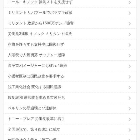
ニール・キノック 炭坑ストを支援せず
ミリタント リバプールでバラマキ政策
ミリタント 政府から1500万ポンド強奪
労働党3連敗 キノック ミリタント追放
赤旗を降ろすも支持率は回復せず
人頭税で人気凋落 サッチャー退陣
高卒首相メージャーにも破れ 4連敗
小選挙区制は国民政党を要求する
脱工業化社会 変化する国民意識
規制緩和 選択肢を求める市民たち
ベルリンの壁崩壊とソ連解体
トニー・ブレア 労働党改革に着手
全国遊説で、第４条改訂に成功