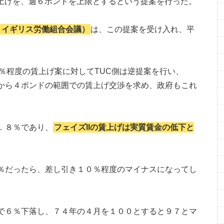
賃上げを、週６ポンドを上限とするという提案を行った。
ress：イギリス労働組合会議）
は、この提案を受け入れ、平
、３％程度の賃上げ案に対してTUC側は逆提案を行い、
から４ポンドの範囲での賃上げ交渉を求め、政府もこれ
．８％であり、
フェイズIIの賃上げは実質賃金の低下と
％だったら、差し引き１０％程度のマイナスになってし
で６％下落し、７４年の４月を１００とすると９７とマ