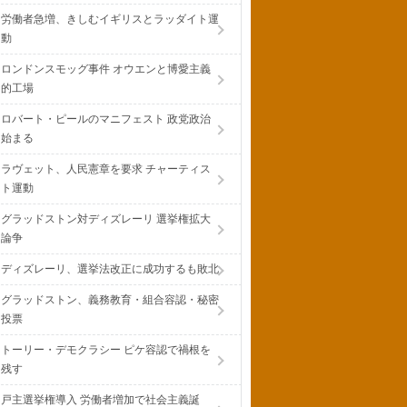
労働者急増、きしむイギリスとラッダイト運
動
ロンドンスモッグ事件 オウエンと博愛主義
的工場
ロバート・ピールのマニフェスト 政党政治
始まる
ラヴェット、人民憲章を要求 チャーティス
ト運動
グラッドストン対ディズレーリ 選挙権拡大
論争
ディズレーリ、選挙法改正に成功するも敗北
グラッドストン、義務教育・組合容認・秘密
投票
トーリー・デモクラシー ピケ容認で禍根を
残す
戸主選挙権導入 労働者増加で社会主義誕