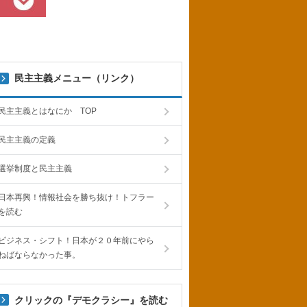
民主主義メニュー（リンク）
民主主義とはなにか TOP
民主主義の定義
選挙制度と民主主義
日本再興！情報社会を勝ち抜け！トフラー
を読む
ビジネス・シフト！日本が２０年前にやら
ねばならなかった事。
クリックの『デモクラシー』を読む