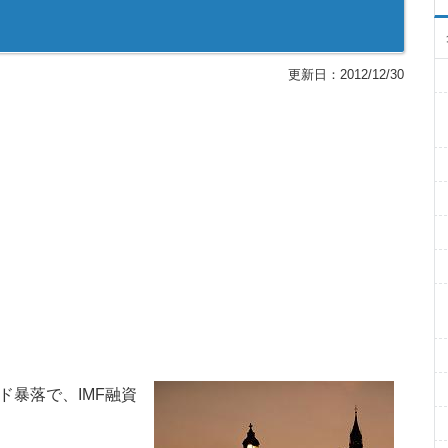
更新日：
2012/12/30
ド暴落で、IMF融資
。