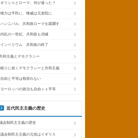
ギリシャとローマ、何が違った？
権力は平民に、権威は元老院に
ハンニバル、共和政ローマを蹂躙す
内乱の一世紀、共和政も消滅
インペリウム 共和政の終了
共和主義とデモクラシー
眠りに就くデモクラシーと共和主義
自由と平等は相容れない
ヨーロッパの政治も自由ｖｓ平等
近代民主主義の歴史
議会制民主主義の歴史
議会制民主主義の元祖はイギリス