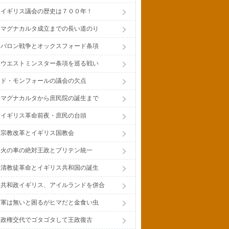
イギリス議会の歴史は７００年！
マグナカルタ成立までの長い道のり
バロン戦争とオックスフォード条項
ウエストミンスター条項を巡る戦い
ド・モンフォールの議会の欠点
マグナカルタから庶民院の誕生まで
イギリス革命前夜・庶民の台頭
宗教改革とイギリス国教会
火の車の絶対王政とブリテン統一
清教徒革命とイギリス共和国の誕生
共和政イギリス、アイルランドを併合
軍は無いと困るがヒマだと金食い虫
政権交代でゴタゴタして王政復古