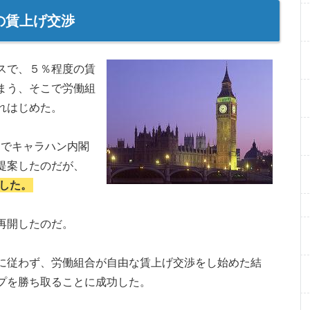
の賃上げ交渉
スで、５％程度の賃
まう、そこで労働組
れはじめた。
で）でキャラハン内閣
提案したのだが、
否した。
再開したのだ。
に従わず、労働組合が自由な賃上げ交渉をし始めた結
プを勝ち取ることに成功した。