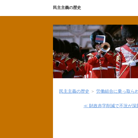
民主主義の歴史
民主主義の歴史
＞
労働組合に乗っ取ら
≪ 財政赤字削減で不況が深