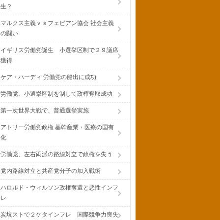
生？
マルクス主義ｖｓフェビアン協会 社会主義
の闘い
イギリス労働党誕生 小選挙区制で２９議席
獲得
ケア・ハーディ 労働党の船出に成功
労働党、小選挙区制を制して政権奪取成功
第一次世界大戦で、普通選挙実施
アトリー労働党政権 基幹産業・医療の国有
化
労働党、左右両派の路線対立で政権を失う
党内路線対立と共産党分子の加入戦術
ハロルド・ウィルソン政権奪還と悪性インフ
レ
炭坑ストで２ケタインフレ 国際競争力喪失