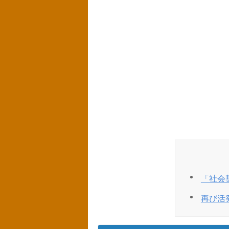
「社会
再び活