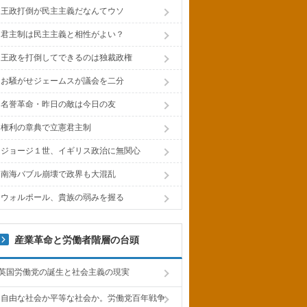
王政打倒が民主主義だなんてウソ
君主制は民主主義と相性がよい？
王政を打倒してできるのは独裁政権
お騒がせジェームスが議会を二分
名誉革命・昨日の敵は今日の友
権利の章典で立憲君主制
ジョージ１世、イギリス政治に無関心
南海バブル崩壊で政界も大混乱
ウォルポール、貴族の弱みを握る
産業革命と労働者階層の台頭
英国労働党の誕生と社会主義の現実
自由な社会か平等な社会か。労働党百年戦争