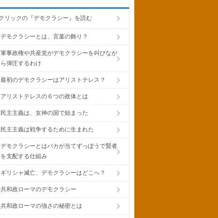
クリックの『デモクラシー』を読む
デモクラシーとは、言葉の飾り？
軍事政権や共産党がデモクラシーを叫びなが
ら弾圧するわけ
最初のデモクラシーはアリストテレス？
アリストテレスの６つの政体とは
民主主義は、女神の国で始まった
民主主義は戦争するために生まれた
デモクラシーとはバカが当てずっぽうで賢者
を支配する仕組み
ギリシャ滅亡、デモクラシーはどこへ？
共和政ローマのデモクラシー
共和政ローマの強さの秘密とは