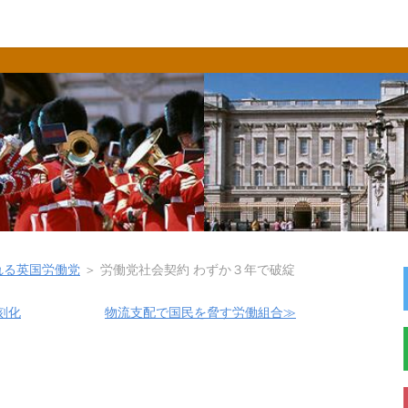
れる英国労働党
＞
労働党社会契約 わずか３年で破綻
刻化
物流支配で国民を脅す労働組合≫