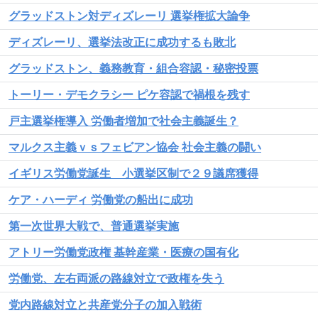
グラッドストン対ディズレーリ 選挙権拡大論争
ディズレーリ、選挙法改正に成功するも敗北
グラッドストン、義務教育・組合容認・秘密投票
トーリー・デモクラシー ピケ容認で禍根を残す
戸主選挙権導入 労働者増加で社会主義誕生？
マルクス主義ｖｓフェビアン協会 社会主義の闘い
イギリス労働党誕生 小選挙区制で２９議席獲得
ケア・ハーディ 労働党の船出に成功
第一次世界大戦で、普通選挙実施
アトリー労働党政権 基幹産業・医療の国有化
労働党、左右両派の路線対立で政権を失う
党内路線対立と共産党分子の加入戦術