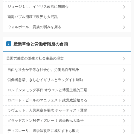
ジョージ１世、イギリス政治に無関心
南海バブル崩壊で政界も大混乱
ウォルポール、貴族の弱みを握る
産業革命と労働者階層の台頭
英国労働党の誕生と社会主義の現実
自由な社会か平等な社会か。労働党百年戦争
労働者急増、きしむイギリスとラッダイト運動
ロンドンスモッグ事件 オウエンと博愛主義的工場
ロバート・ピールのマニフェスト 政党政治始まる
ラヴェット、人民憲章を要求 チャーティスト運動
グラッドストン対ディズレーリ 選挙権拡大論争
ディズレーリ、選挙法改正に成功するも敗北