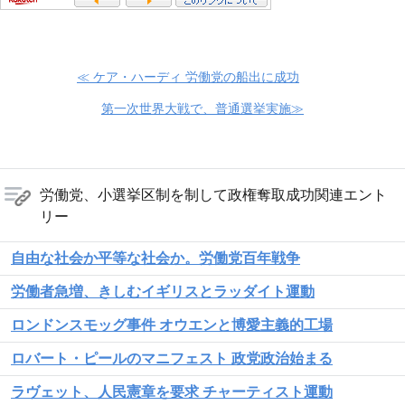
≪ ケア・ハーディ 労働党の船出に成功
第一次世界大戦で、普通選挙実施≫
労働党、小選挙区制を制して政権奪取成功関連エント
リー
自由な社会か平等な社会か。労働党百年戦争
労働者急増、きしむイギリスとラッダイト運動
ロンドンスモッグ事件 オウエンと博愛主義的工場
ロバート・ピールのマニフェスト 政党政治始まる
ラヴェット、人民憲章を要求 チャーティスト運動