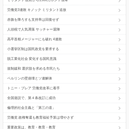
ミリタント 政府から1500万ポンド強奪
労働党3連敗 キノック ミリタント追放
赤旗を降ろすも支持率は回復せず
人頭税で人気凋落 サッチャー退陣
高卒首相メージャーにも破れ 4連敗
小選挙区制は国民政党を要求する
脱工業化社会 変化する国民意識
規制緩和 選択肢を求める市民たち
ベルリンの壁崩壊とソ連解体
トニー・ブレア 労働党改革に着手
全国遊説で、第４条改訂に成功
倫理的社会主義と「第三の道」
労働党 政権奪還も教育福祉予算は増やさず
重要政策は、教育・教育・教育