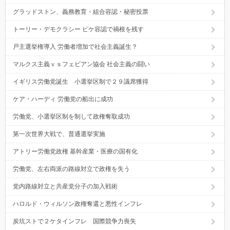
グラッドストン、義務教育・組合容認・秘密投票
トーリー・デモクラシー ピケ容認で禍根を残す
戸主選挙権導入 労働者増加で社会主義誕生？
マルクス主義ｖｓフェビアン協会 社会主義の闘い
イギリス労働党誕生 小選挙区制で２９議席獲得
ケア・ハーディ 労働党の船出に成功
労働党、小選挙区制を制して政権奪取成功
第一次世界大戦で、普通選挙実施
アトリー労働党政権 基幹産業・医療の国有化
労働党、左右両派の路線対立で政権を失う
党内路線対立と共産党分子の加入戦術
ハロルド・ウィルソン政権奪還と悪性インフレ
炭坑ストで２ケタインフレ 国際競争力喪失