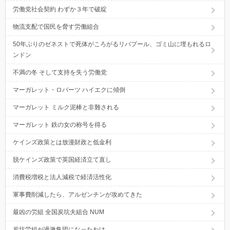
労働党社会契約 わずか３年で破綻
物流支配で国民を脅す労働組合
50年ぶりのゼネストで死体がころがるリバプール、ゴミ山に埋もれるロ
ンドン
不満の冬 そして支持を失う労働党
マーガレット・ロバーツ ハイエクに傾倒
マーガレット ミルク泥棒と非難される
マーガレット 鉄の女の称号を得る
ケインズ政策とは放漫財政と低金利
脱ケインズ政策で英国経済立て直し
消費税増税と法人減税で経済活性化
軍事費削減したら、アルゼンチンが攻めてきた
最凶の労組 全国炭坑夫組合 NUM
炭坑労組が過激集団になったわけ