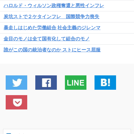
ハロルド・ウィルソン政権奪還と悪性インフレ
炭坑ストで２ケタインフレ 国際競争力喪失
暴走しはじめた労働組合 社会主義のジレンマ
金目のモノは全て国有化して組合のモノ
誰がこの国の統治者なのか ストにヒース屈服