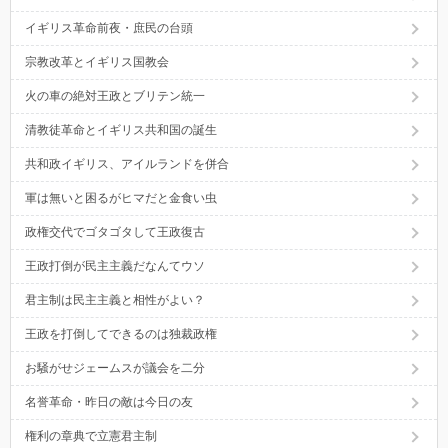
イギリス革命前夜・庶民の台頭
宗教改革とイギリス国教会
火の車の絶対王政とブリテン統一
清教徒革命とイギリス共和国の誕生
共和政イギリス、アイルランドを併合
軍は無いと困るがヒマだと金食い虫
政権交代でゴタゴタして王政復古
王政打倒が民主主義だなんてウソ
君主制は民主主義と相性がよい？
王政を打倒してできるのは独裁政権
お騒がせジェームスが議会を二分
名誉革命・昨日の敵は今日の友
権利の章典で立憲君主制