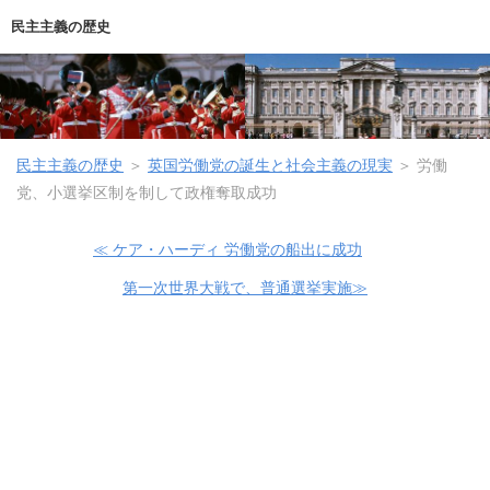
民主主義の歴史
民主主義の歴史
＞
英国労働党の誕生と社会主義の現実
＞
労働
党、小選挙区制を制して政権奪取成功
≪ ケア・ハーディ 労働党の船出に成功
第一次世界大戦で、普通選挙実施≫