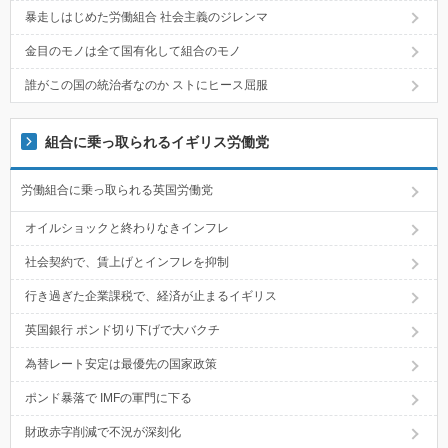
暴走しはじめた労働組合 社会主義のジレンマ
金目のモノは全て国有化して組合のモノ
誰がこの国の統治者なのか ストにヒース屈服
組合に乗っ取られるイギリス労働党
労働組合に乗っ取られる英国労働党
オイルショックと終わりなきインフレ
社会契約で、賃上げとインフレを抑制
行き過ぎた企業課税で、経済が止まるイギリス
英国銀行 ポンド切り下げで大バクチ
為替レート安定は最優先の国家政策
ポンド暴落で IMFの軍門に下る
財政赤字削減で不況が深刻化