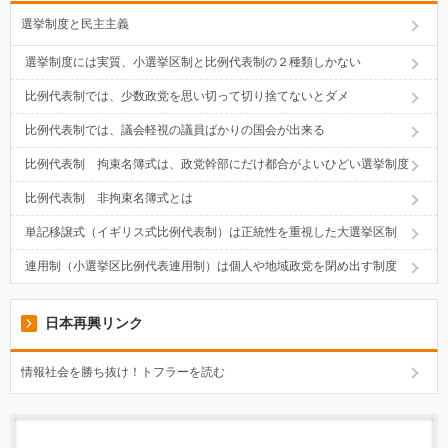
選挙制度と民主主義
選挙制度には実質、小選挙区制と比例代表制の２種類しかない
比例代表制では、少数政党を思い切って切り捨てないとダメ
比例代表制では、議会軽視の議員ばかりの国会が出来る
比例代表制 拘束名簿式は、政党幹部にだけ都合がよいひどい選挙制度
比例代表制 非拘束名簿式とは
単記移譲式（イギリス式比例代表制）は正統性を重視した大選挙区制
連用制（小選挙区比例代表連用制）は個人や地域政党を閉め出す制度
日本再興リンク
情報社会を勝ち抜け！トフラーを読む