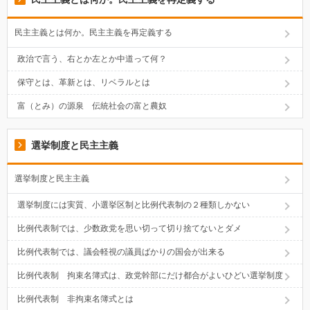
民主主義とは何か。民主主義を再定義する
政治で言う、右とか左とか中道って何？
保守とは、革新とは、リベラルとは
富（とみ）の源泉 伝統社会の富と農奴
選挙制度と民主主義
選挙制度と民主主義
選挙制度には実質、小選挙区制と比例代表制の２種類しかない
比例代表制では、少数政党を思い切って切り捨てないとダメ
比例代表制では、議会軽視の議員ばかりの国会が出来る
比例代表制 拘束名簿式は、政党幹部にだけ都合がよいひどい選挙制度
比例代表制 非拘束名簿式とは