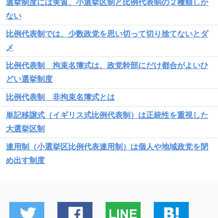
選挙制度には実質、小選挙区制と比例代表制の２種類しか
ない
比例代表制では、少数政党を思い切って切り捨てないとダ
メ
比例代表制 拘束名簿式は、政党幹部にだけ都合がよいひ
どい選挙制度
比例代表制 非拘束名簿式とは
単記移譲式（イギリス式比例代表制）は正統性を重視した
大選挙区制
連用制（小選挙区比例代表連用制）は個人や地域政党を閉
め出す制度