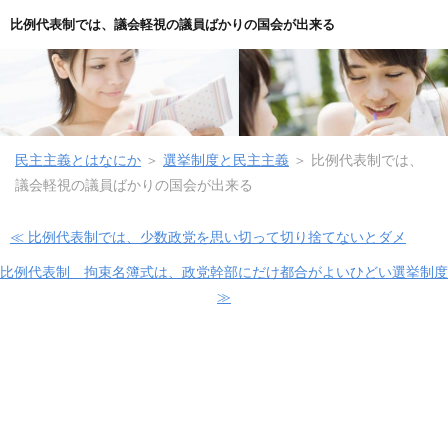
比例代表制では、議会軽視の議員ばかりの国会が出来る
民主主義とはなにか
＞
選挙制度と民主主義
＞ 比例代表制では、
議会軽視の議員ばかりの国会が出来る
≪ 比例代表制では、少数政党を思い切って切り捨てないとダメ
比例代表制 拘束名簿式は、政党幹部にだけ都合がよいひどい選挙制度
≫