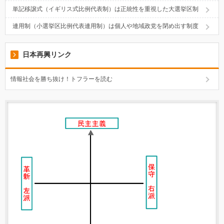
単記移譲式（イギリス式比例代表制）は正統性を重視した大選挙区制
連用制（小選挙区比例代表連用制）は個人や地域政党を閉め出す制度
日本再興リンク
情報社会を勝ち抜け！トフラーを読む