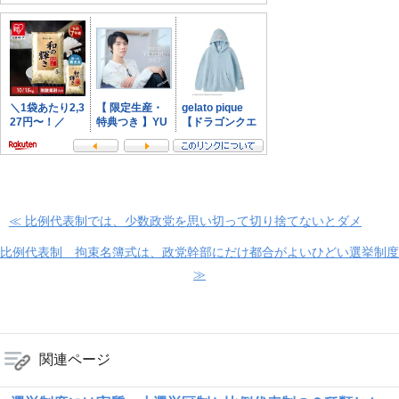
≪ 比例代表制では、少数政党を思い切って切り捨てないとダメ
比例代表制 拘束名簿式は、政党幹部にだけ都合がよいひどい選挙制度
≫
関連ページ