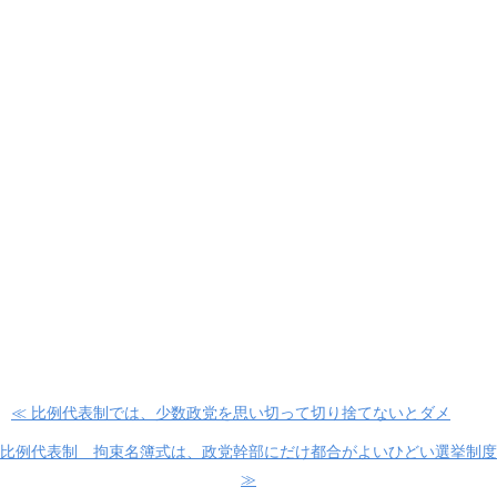
≪ 比例代表制では、少数政党を思い切って切り捨てないとダメ
比例代表制 拘束名簿式は、政党幹部にだけ都合がよいひどい選挙制度
≫