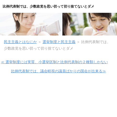
比例代表制では、少数政党を思い切って切り捨てないとダメ
民主主義とはなにか
＞
選挙制度と民主主義
＞ 比例代表制では、
少数政党を思い切って切り捨てないとダメ
≪ 選挙制度には実質、小選挙区制と比例代表制の２種類しかない
比例代表制では、議会軽視の議員ばかりの国会が出来る≫