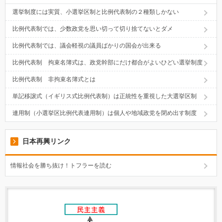
選挙制度には実質、小選挙区制と比例代表制の２種類しかない
比例代表制では、少数政党を思い切って切り捨てないとダメ
比例代表制では、議会軽視の議員ばかりの国会が出来る
比例代表制 拘束名簿式は、政党幹部にだけ都合がよいひどい選挙制度
比例代表制 非拘束名簿式とは
単記移譲式（イギリス式比例代表制）は正統性を重視した大選挙区制
連用制（小選挙区比例代表連用制）は個人や地域政党を閉め出す制度
日本再興リンク
情報社会を勝ち抜け！トフラーを読む